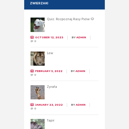
ZWIERZAKI
Quiz: Rozpoznaj Rasy Psów 🐶
OCTOBER 12, 2023
BY
ADMIN
0
Lew
FEBRUARY 5, 2022
BY
ADMIN
0
Żyrafa
JANUARY 22, 2022
BY
ADMIN
0
Tapir