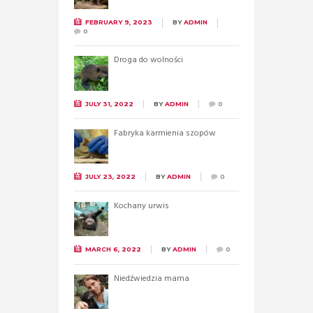
FEBRUARY 9, 2023
BY
ADMIN
0
Droga do wolności
JULY 31, 2022
BY
ADMIN
0
Fabryka karmienia szopów
JULY 23, 2022
BY
ADMIN
0
Kochany urwis
MARCH 6, 2022
BY
ADMIN
0
Niedźwiedzia mama