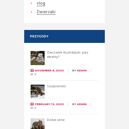
vlog
Zwierzaki
PRZYGODY
Owczarek Australijski: pies
idealny?
NOVEMBER 6, 2023
BY
ADMIN
0
Szopowisko
FEBRUARY 13, 2023
BY
ADMIN
0
Dzikie serce