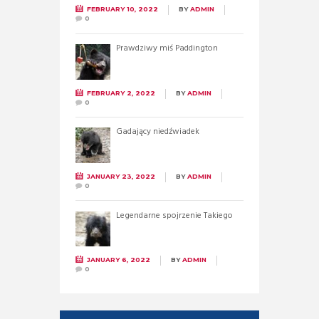
FEBRUARY 10, 2022
BY
ADMIN
0
Prawdziwy miś Paddington
FEBRUARY 2, 2022
BY
ADMIN
0
Gadający niedźwiadek
JANUARY 23, 2022
BY
ADMIN
0
Legendarne spojrzenie Takiego
JANUARY 6, 2022
BY
ADMIN
0