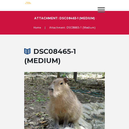
ATTACHMENT: DSC08465-1 (MEDIUM)
Home
Attachment: DSC08465-1 (Medium)
DSC08465-1
(MEDIUM)