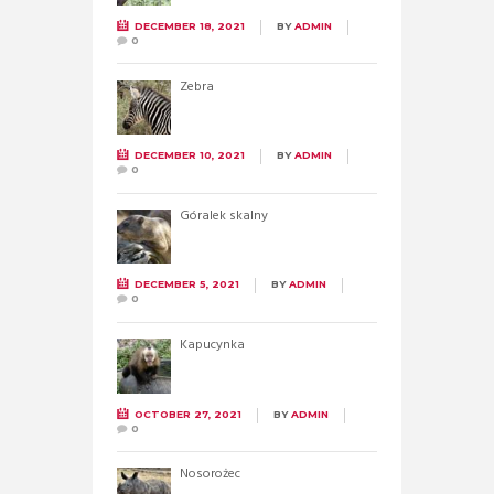
DECEMBER 18, 2021
BY
ADMIN
0
Zebra
DECEMBER 10, 2021
BY
ADMIN
0
Góralek skalny
DECEMBER 5, 2021
BY
ADMIN
0
Kapucynka
OCTOBER 27, 2021
BY
ADMIN
0
Nosorożec