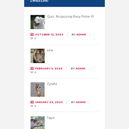
ZWIERZAKI
Quiz: Rozpoznaj Rasy Psów 🐶
OCTOBER 12, 2023
BY
ADMIN
0
Lew
FEBRUARY 5, 2022
BY
ADMIN
0
Żyrafa
JANUARY 22, 2022
BY
ADMIN
0
Tapir