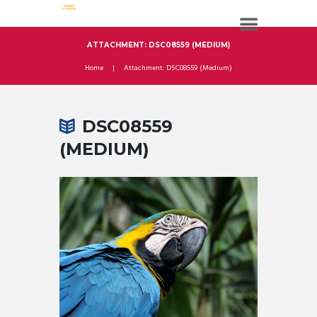
ATTACHMENT: DSC08559 (MEDIUM)
Home
Attachment: DSC08559 (Medium)
DSC08559
(MEDIUM)