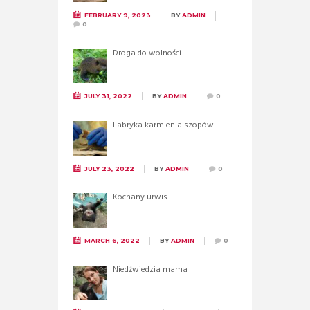
FEBRUARY 9, 2023
BY
ADMIN
0
Droga do wolności
JULY 31, 2022
BY
ADMIN
0
Fabryka karmienia szopów
JULY 23, 2022
BY
ADMIN
0
Kochany urwis
MARCH 6, 2022
BY
ADMIN
0
Niedźwiedzia mama