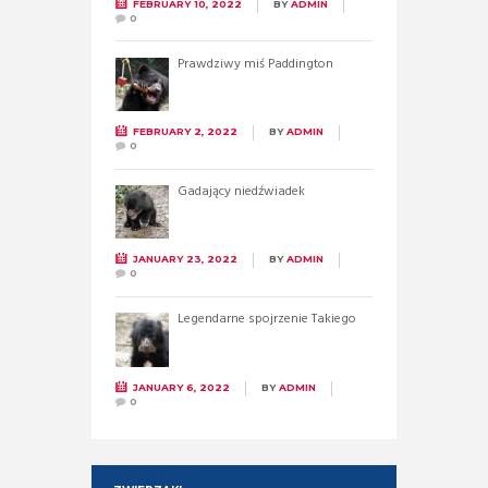
FEBRUARY 10, 2022
BY
ADMIN
0
Prawdziwy miś Paddington
FEBRUARY 2, 2022
BY
ADMIN
0
Gadający niedźwiadek
JANUARY 23, 2022
BY
ADMIN
0
Legendarne spojrzenie Takiego
JANUARY 6, 2022
BY
ADMIN
0