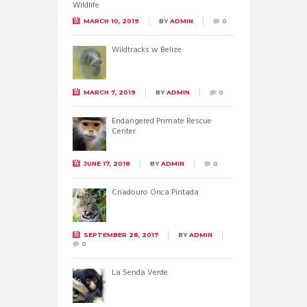
MARCH 10, 2019
BY
ADMIN
0
Wildtracks w Belize
MARCH 7, 2019
BY
ADMIN
0
Endangered Primate Rescue
Center
JUNE 17, 2018
BY
ADMIN
0
Criadouro Onca Pintada
SEPTEMBER 28, 2017
BY
ADMIN
0
La Senda Verde