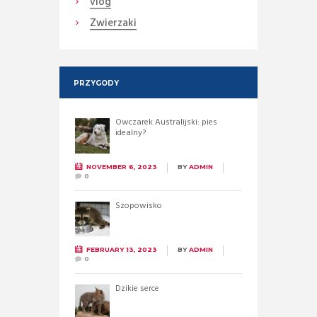
vlog
Zwierzaki
PRZYGODY
Owczarek Australijski: pies
idealny?
NOVEMBER 6, 2023
BY
ADMIN
0
Szopowisko
FEBRUARY 13, 2023
BY
ADMIN
0
Dzikie serce