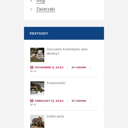
vlog
Zwierzaki
PRZYGODY
Owczarek Australijski: pies
idealny?
NOVEMBER 6, 2023
BY
ADMIN
0
Szopowisko
FEBRUARY 13, 2023
BY
ADMIN
0
Dzikie serce