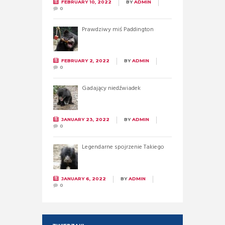
FEBRUARY 10, 2022
BY
ADMIN
0
Prawdziwy miś Paddington
FEBRUARY 2, 2022
BY
ADMIN
0
Gadający niedźwiadek
JANUARY 23, 2022
BY
ADMIN
0
Legendarne spojrzenie Takiego
JANUARY 6, 2022
BY
ADMIN
0