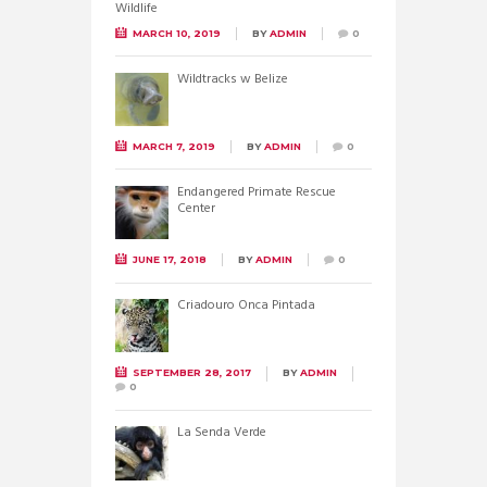
MARCH 10, 2019
BY
ADMIN
0
Wildtracks w Belize
MARCH 7, 2019
BY
ADMIN
0
Endangered Primate Rescue
Center
JUNE 17, 2018
BY
ADMIN
0
Criadouro Onca Pintada
SEPTEMBER 28, 2017
BY
ADMIN
0
La Senda Verde