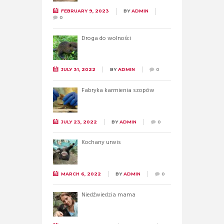
FEBRUARY 9, 2023
BY
ADMIN
0
Droga do wolności
JULY 31, 2022
BY
ADMIN
0
Fabryka karmienia szopów
JULY 23, 2022
BY
ADMIN
0
Kochany urwis
MARCH 6, 2022
BY
ADMIN
0
Niedźwiedzia mama