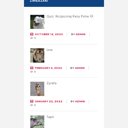
ZWIERZAKI
Quiz: Rozpoznaj Rasy Psów 🐶
OCTOBER 12, 2023
BY
ADMIN
0
Lew
FEBRUARY 5, 2022
BY
ADMIN
0
Żyrafa
JANUARY 22, 2022
BY
ADMIN
0
Tapir