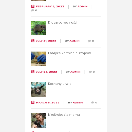
FEBRUARY 9, 2023
BY
ADMIN
0
Droga do wolności
JULY 31, 2022
BY
ADMIN
0
Fabryka karmienia szopów
JULY 23, 2022
BY
ADMIN
0
Kochany urwis
MARCH 6, 2022
BY
ADMIN
0
Niedźwiedzia mama