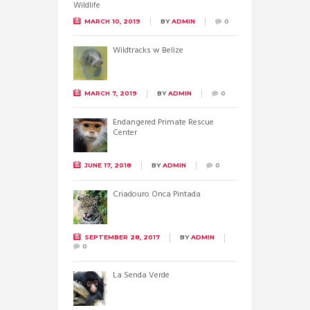
MARCH 10, 2019
BY
ADMIN
0
Wildtracks w Belize
MARCH 7, 2019
BY
ADMIN
0
Endangered Primate Rescue
Center
JUNE 17, 2018
BY
ADMIN
0
Criadouro Onca Pintada
SEPTEMBER 28, 2017
BY
ADMIN
0
La Senda Verde