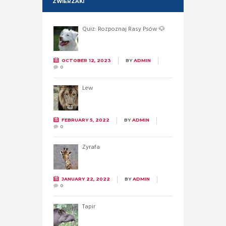
ZWIERZAKI
Quiz: Rozpoznaj Rasy Psów 🐶
OCTOBER 12, 2023
BY
ADMIN
0
Lew
FEBRUARY 5, 2022
BY
ADMIN
0
Żyrafa
JANUARY 22, 2022
BY
ADMIN
0
Tapir