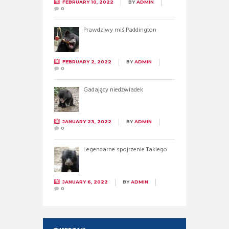
FEBRUARY 10, 2022
BY
ADMIN
0
Prawdziwy miś Paddington
FEBRUARY 2, 2022
BY
ADMIN
0
Gadający niedźwiadek
JANUARY 23, 2022
BY
ADMIN
0
Legendarne spojrzenie Takiego
JANUARY 6, 2022
BY
ADMIN
0