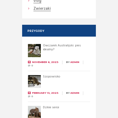
vlog
Zwierzaki
PRZYGODY
Owczarek Australijski: pies
idealny?
NOVEMBER 6, 2023
BY
ADMIN
0
Szopowisko
FEBRUARY 13, 2023
BY
ADMIN
0
Dzikie serce