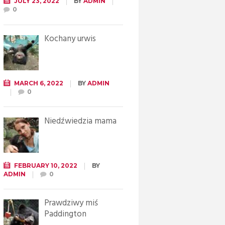
JULY 23, 2022
BY
ADMIN
0
Kochany urwis
MARCH 6, 2022
BY
ADMIN
0
Niedźwiedzia mama
FEBRUARY 10, 2022
BY
ADMIN
0
Prawdziwy miś
Paddington