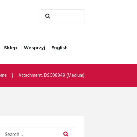
Sklep
Wesprzyj
English
ome
Attachment: DSC08849 (Medium)