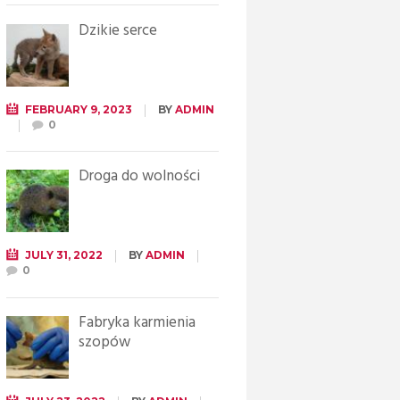
Dzikie serce
FEBRUARY 9, 2023
BY
ADMIN
0
Droga do wolności
JULY 31, 2022
BY
ADMIN
0
Fabryka karmienia
szopów