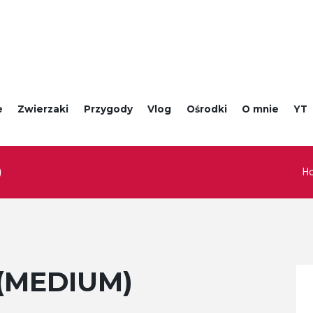
e
Zwierzaki
Przygody
Vlog
Ośrodki
O mnie
YT
H
)
(MEDIUM)