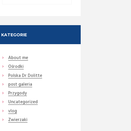
KATEGORIE
About me
Ośrodki
Next item
Polska Dr Dolitte
DSC08875 (Medium)
post galeria
Przygody
Uncategorized
vlog
Zwierzaki