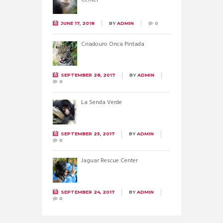
JUNE 17, 2018
BY
ADMIN
0
Criadouro Onca Pintada
SEPTEMBER 28, 2017
BY
ADMIN
0
La Senda Verde
SEPTEMBER 25, 2017
BY
ADMIN
0
Jaguar Rescue Center
SEPTEMBER 24, 2017
BY
ADMIN
0