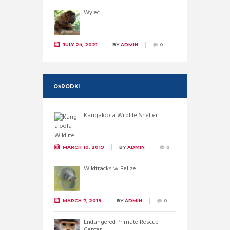
Wyjec
JULY 24, 2021
BY
ADMIN
0
OŚRODKI
Kangaloola Wildlife Shelter
MARCH 10, 2019
BY
ADMIN
0
Wildtracks w Belize
MARCH 7, 2019
BY
ADMIN
0
Endangered Primate Rescue
Center