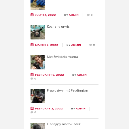
JULY 23, 2022
BY
ADMIN
0
Kochany urwis
MARCH 6, 2022
BY
ADMIN
0
Niedźwiedzia mama
FEBRUARY 10, 2022
BY
ADMIN
0
Prawdziwy miś Paddington
FEBRUARY 2, 2022
BY
ADMIN
0
Gadający niedźwiadek