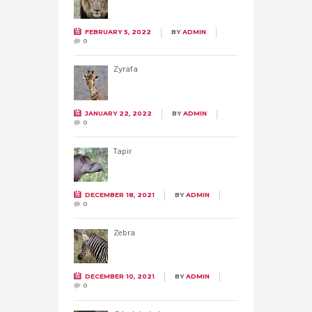
FEBRUARY 5, 2022
BY
ADMIN
0
Żyrafa
JANUARY 22, 2022
BY
ADMIN
0
Tapir
DECEMBER 18, 2021
BY
ADMIN
0
Zebra
DECEMBER 10, 2021
BY
ADMIN
0