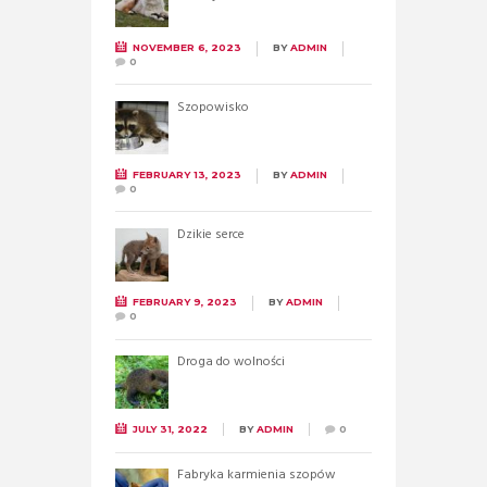
NOVEMBER 6, 2023
BY
ADMIN
0
Szopowisko
FEBRUARY 13, 2023
BY
ADMIN
0
Dzikie serce
FEBRUARY 9, 2023
BY
ADMIN
0
Droga do wolności
JULY 31, 2022
BY
ADMIN
0
Fabryka karmienia szopów