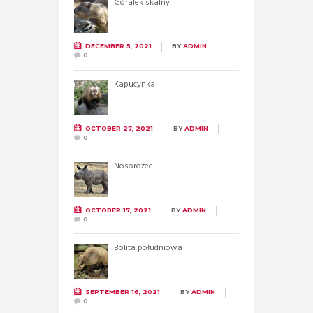
Góralek skalny
DECEMBER 5, 2021
BY
ADMIN
0
Kapucynka
OCTOBER 27, 2021
BY
ADMIN
0
Nosorożec
OCTOBER 17, 2021
BY
ADMIN
0
Bolita południowa
SEPTEMBER 16, 2021
BY
ADMIN
0