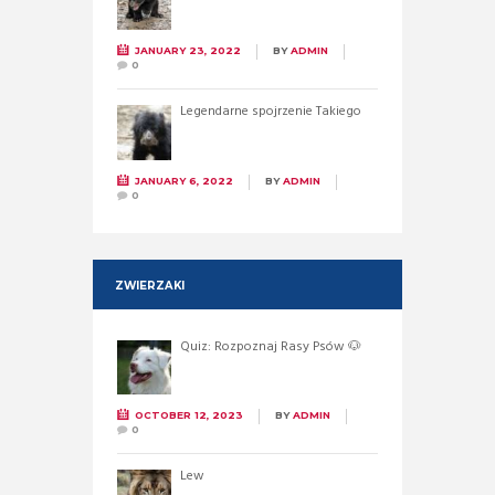
JANUARY 23, 2022
BY
ADMIN
0
Legendarne spojrzenie Takiego
JANUARY 6, 2022
BY
ADMIN
0
ZWIERZAKI
Quiz: Rozpoznaj Rasy Psów 🐶
OCTOBER 12, 2023
BY
ADMIN
0
Lew