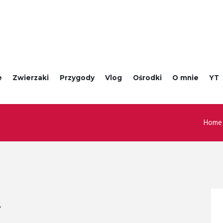
e
Zwierzaki
Przygody
Vlog
Ośrodki
O mnie
YT
Home
A