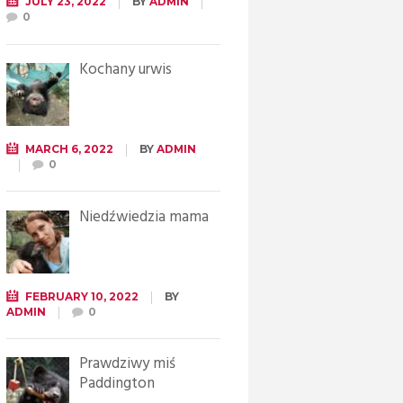
JULY 23, 2022
BY
ADMIN
0
Kochany urwis
MARCH 6, 2022
BY
ADMIN
0
Niedźwiedzia mama
FEBRUARY 10, 2022
BY
ADMIN
0
Prawdziwy miś
Paddington