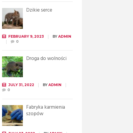
Dzikie serce
FEBRUARY 9, 2023
BY
ADMIN
0
Droga do wolności
JULY 31, 2022
BY
ADMIN
0
Fabryka karmienia
szopów