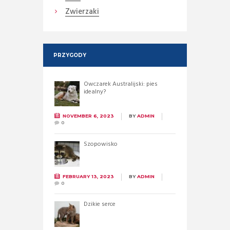
Zwierzaki
PRZYGODY
Owczarek Australijski: pies
idealny?
NOVEMBER 6, 2023
BY
ADMIN
0
Szopowisko
FEBRUARY 13, 2023
BY
ADMIN
0
Dzikie serce