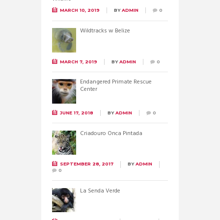
MARCH 10, 2019
BY
ADMIN
0
Wildtracks w Belize
MARCH 7, 2019
BY
ADMIN
0
Endangered Primate Rescue
Center
JUNE 17, 2018
BY
ADMIN
0
Criadouro Onca Pintada
SEPTEMBER 28, 2017
BY
ADMIN
0
La Senda Verde