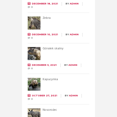
DECEMBER 18, 2021
BY
ADMIN
0
Zebra
DECEMBER 10, 2021
BY
ADMIN
0
Góralek skalny
DECEMBER 5, 2021
BY
ADMIN
0
Kapucynka
OCTOBER 27, 2021
BY
ADMIN
0
Nosorożec