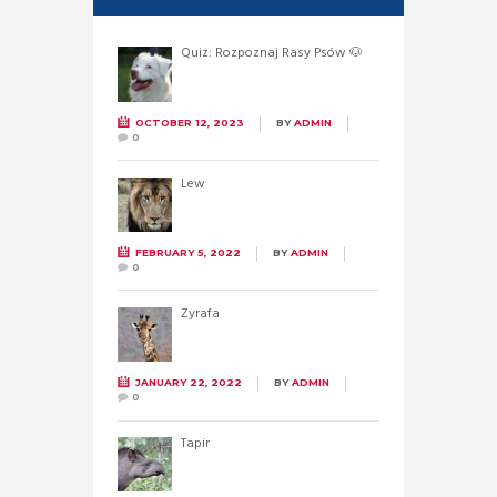
Quiz: Rozpoznaj Rasy Psów 🐶
OCTOBER 12, 2023
BY
ADMIN
0
Lew
FEBRUARY 5, 2022
BY
ADMIN
0
Żyrafa
JANUARY 22, 2022
BY
ADMIN
0
Tapir