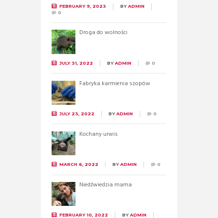
FEBRUARY 9, 2023
BY
ADMIN
0
Droga do wolności
JULY 31, 2022
BY
ADMIN
0
Fabryka karmienia szopów
JULY 23, 2022
BY
ADMIN
0
Kochany urwis
MARCH 6, 2022
BY
ADMIN
0
Niedźwiedzia mama
FEBRUARY 10, 2022
BY
ADMIN