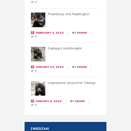
0
Prawdziwy miś Paddington
FEBRUARY 2, 2022
BY
ADMIN
0
Gadający niedźwiadek
JANUARY 23, 2022
BY
ADMIN
0
Legendarne spojrzenie Takiego
JANUARY 6, 2022
BY
ADMIN
0
ZWIERZAKI