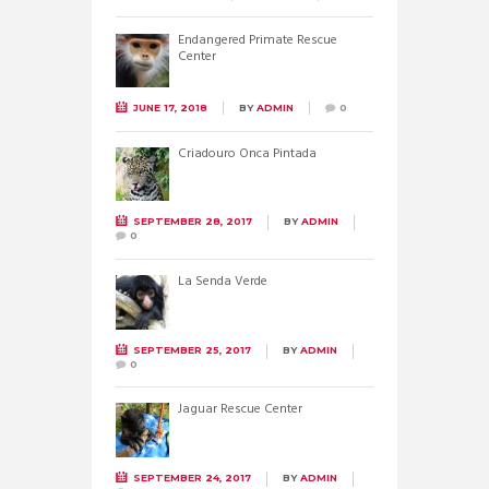
Endangered Primate Rescue
Center
JUNE 17, 2018
BY
ADMIN
0
Criadouro Onca Pintada
SEPTEMBER 28, 2017
BY
ADMIN
0
La Senda Verde
SEPTEMBER 25, 2017
BY
ADMIN
0
Jaguar Rescue Center
SEPTEMBER 24, 2017
BY
ADMIN