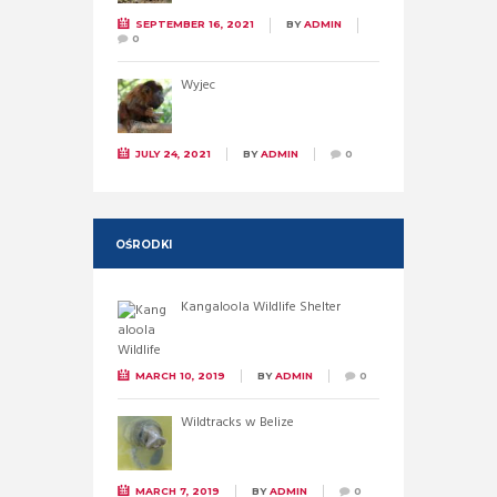
SEPTEMBER 16, 2021
BY
ADMIN
0
Wyjec
JULY 24, 2021
BY
ADMIN
0
OŚRODKI
Kangaloola Wildlife Shelter
MARCH 10, 2019
BY
ADMIN
0
Wildtracks w Belize
MARCH 7, 2019
BY
ADMIN
0