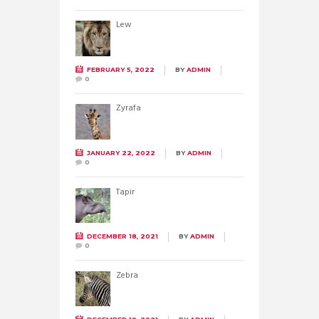
Lew
FEBRUARY 5, 2022
BY
ADMIN
0
Żyrafa
JANUARY 22, 2022
BY
ADMIN
0
Tapir
DECEMBER 18, 2021
BY
ADMIN
0
Zebra