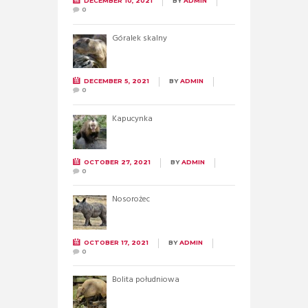
DECEMBER 10, 2021
BY
ADMIN
0
Góralek skalny
DECEMBER 5, 2021
BY
ADMIN
0
Kapucynka
OCTOBER 27, 2021
BY
ADMIN
0
Nosorożec
OCTOBER 17, 2021
BY
ADMIN
0
Bolita południowa