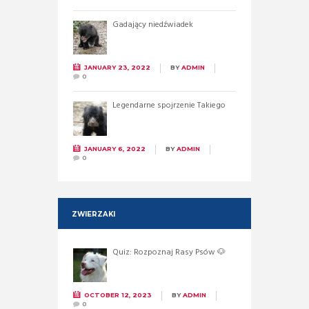
Gadający niedźwiadek
JANUARY 23, 2022
BY
ADMIN
0
Legendarne spojrzenie Takiego
JANUARY 6, 2022
BY
ADMIN
0
ZWIERZAKI
Quiz: Rozpoznaj Rasy Psów 🐶
OCTOBER 12, 2023
BY
ADMIN
0