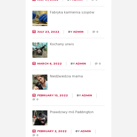
Fabryka karmienia szopów
JULY 23, 2022
BY
ADMIN
0
Kochany urwis
MARCH 6, 2022
BY
ADMIN
0
Niedźwiedzia mama
FEBRUARY 10, 2022
BY
ADMIN
0
Prawdziwy miś Paddington
FEBRUARY 2, 2022
BY
ADMIN
0