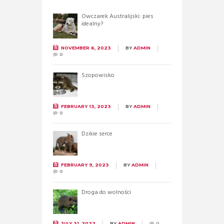
Owczarek Australijski: pies
idealny?
NOVEMBER 6, 2023
BY
ADMIN
0
Szopowisko
FEBRUARY 13, 2023
BY
ADMIN
0
Dzikie serce
FEBRUARY 9, 2023
BY
ADMIN
0
Droga do wolności
JULY 31, 2022
BY
ADMIN
0