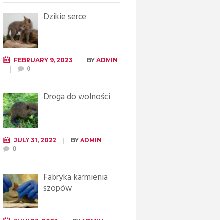
Dzikie serce
FEBRUARY 9, 2023
BY
ADMIN
0
Droga do wolności
JULY 31, 2022
BY
ADMIN
0
Fabryka karmienia
szopów