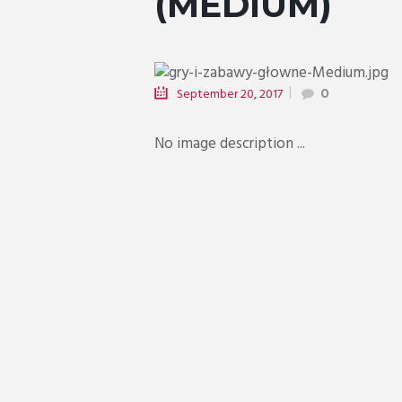
(MEDIUM)
e...
September 20, 2017
0
No image description ...