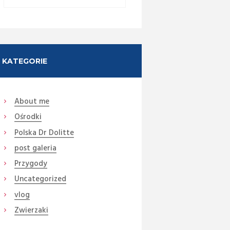
Next item
Historia o górze liści i...
KATEGORIE
About me
Ośrodki
Polska Dr Dolitte
post galeria
Przygody
Uncategorized
vlog
Zwierzaki