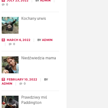
JULY 23, 2022
BY
ADMIN
0
Kochany urwis
MARCH 6, 2022
BY
ADMIN
0
Niedźwiedzia mama
FEBRUARY 10, 2022
BY
ADMIN
0
Prawdziwy miś
Paddington