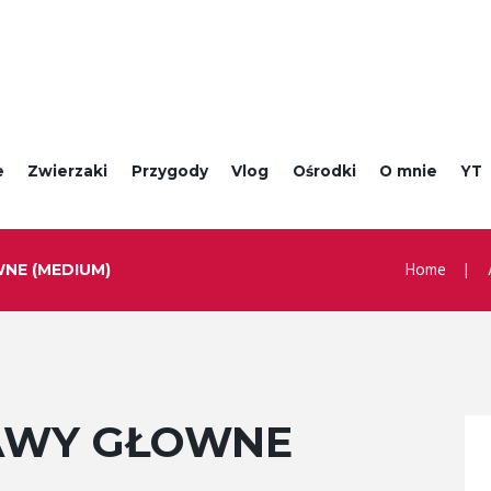
e
Zwierzaki
Przygody
Vlog
Ośrodki
O mnie
YT
Home
NE (MEDIUM)
BAWY GŁOWNE