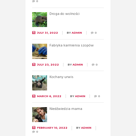
0
Droga do wolności
JULY 31, 2022
BY
ADMIN
0
Fabryka karmienia szopów
JULY 23, 2022
BY
ADMIN
0
Kochany urwis
MARCH 6, 2022
BY
ADMIN
0
Niedźwiedzia mama
FEBRUARY 10, 2022
BY
ADMIN
0