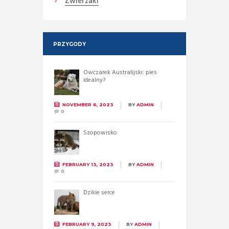
Zwierzaki
PRZYGODY
Owczarek Australijski: pies
idealny?
NOVEMBER 6, 2023
BY
ADMIN
0
Szopowisko
FEBRUARY 13, 2023
BY
ADMIN
0
Dzikie serce
FEBRUARY 9, 2023
BY
ADMIN