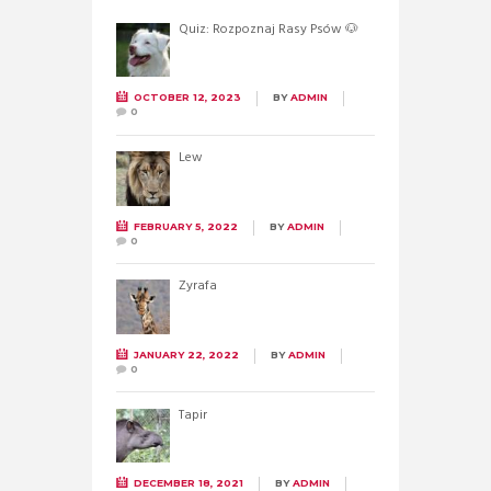
Quiz: Rozpoznaj Rasy Psów 🐶
OCTOBER 12, 2023
BY
ADMIN
0
Lew
FEBRUARY 5, 2022
BY
ADMIN
0
Żyrafa
JANUARY 22, 2022
BY
ADMIN
0
Tapir
DECEMBER 18, 2021
BY
ADMIN