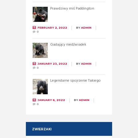
Prawdziwy miś Paddington
FEBRUARY 2, 2022
BY
ADMIN
0
Gadający niedźwiadek
JANUARY 23, 2022
BY
ADMIN
0
Legendarne spojrzenie Takiego
JANUARY 6, 2022
BY
ADMIN
0
ZWIERZAKI