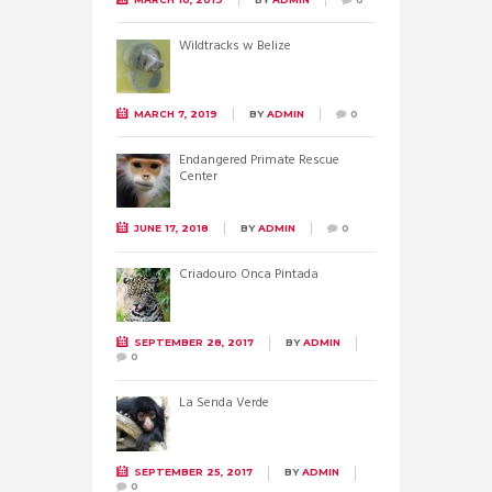
Wildtracks w Belize
MARCH 7, 2019
BY
ADMIN
0
Endangered Primate Rescue
Center
JUNE 17, 2018
BY
ADMIN
0
Criadouro Onca Pintada
SEPTEMBER 28, 2017
BY
ADMIN
0
La Senda Verde
SEPTEMBER 25, 2017
BY
ADMIN
0