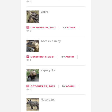
0
Zebra
DECEMBER 10, 2021
BY
ADMIN
0
Góralek skalny
DECEMBER 5, 2021
BY
ADMIN
0
Kapucynka
OCTOBER 27, 2021
BY
ADMIN
0
Nosorożec