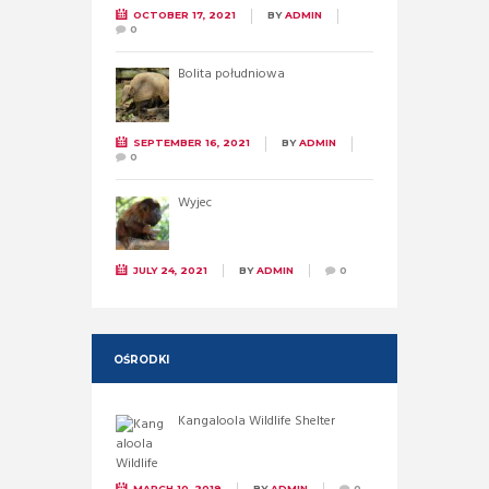
OCTOBER 17, 2021
BY
ADMIN
0
Bolita południowa
SEPTEMBER 16, 2021
BY
ADMIN
0
Wyjec
JULY 24, 2021
BY
ADMIN
0
OŚRODKI
Kangaloola Wildlife Shelter
MARCH 10, 2019
BY
ADMIN
0