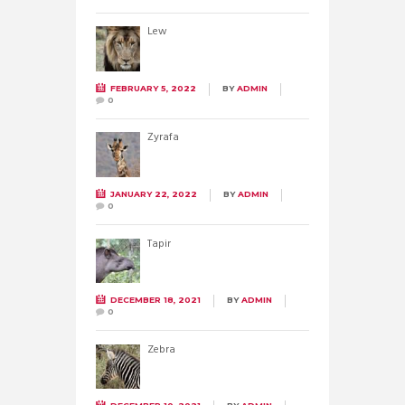
Lew
FEBRUARY 5, 2022
BY
ADMIN
0
Żyrafa
JANUARY 22, 2022
BY
ADMIN
0
Tapir
DECEMBER 18, 2021
BY
ADMIN
0
Zebra