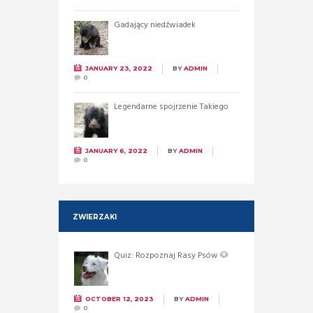
Gadający niedźwiadek
JANUARY 23, 2022
BY
ADMIN
0
Legendarne spojrzenie Takiego
JANUARY 6, 2022
BY
ADMIN
0
ZWIERZAKI
Quiz: Rozpoznaj Rasy Psów 🐶
OCTOBER 12, 2023
BY
ADMIN
0