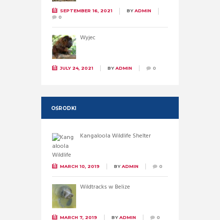
SEPTEMBER 16, 2021
BY
ADMIN
0
Wyjec
JULY 24, 2021
BY
ADMIN
0
OŚRODKI
Kangaloola Wildlife Shelter
MARCH 10, 2019
BY
ADMIN
0
Wildtracks w Belize
MARCH 7, 2019
BY
ADMIN
0