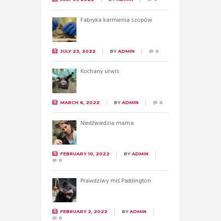
Fabryka karmienia szopów
JULY 23, 2022
BY
ADMIN
0
Kochany urwis
MARCH 6, 2022
BY
ADMIN
0
Niedźwiedzia mama
FEBRUARY 10, 2022
BY
ADMIN
0
Prawdziwy miś Paddington
FEBRUARY 2, 2022
BY
ADMIN
0