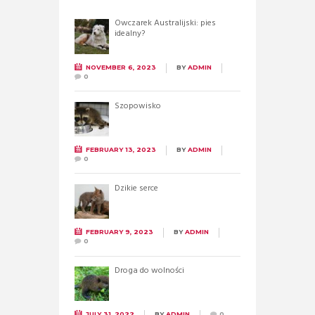
Owczarek Australijski: pies
idealny?
NOVEMBER 6, 2023
BY
ADMIN
0
Szopowisko
FEBRUARY 13, 2023
BY
ADMIN
0
Dzikie serce
FEBRUARY 9, 2023
BY
ADMIN
0
Droga do wolności
JULY 31, 2022
BY
ADMIN
0