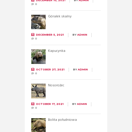
DECEMBER 10, 2021
BY
ADMIN
0
Góralek skalny
DECEMBER 5, 2021
BY
ADMIN
0
Kapucynka
OCTOBER 27, 2021
BY
ADMIN
0
Nosorożec
OCTOBER 17, 2021
BY
ADMIN
0
Bolita południowa