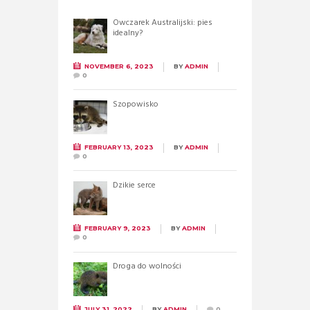
Owczarek Australijski: pies
idealny?
NOVEMBER 6, 2023
BY
ADMIN
0
Szopowisko
FEBRUARY 13, 2023
BY
ADMIN
0
Dzikie serce
FEBRUARY 9, 2023
BY
ADMIN
0
Droga do wolności
JULY 31, 2022
BY
ADMIN
0