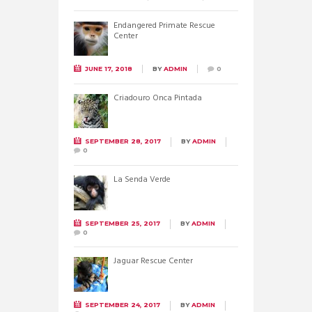
Endangered Primate Rescue
Center
JUNE 17, 2018
BY
ADMIN
0
Criadouro Onca Pintada
SEPTEMBER 28, 2017
BY
ADMIN
0
La Senda Verde
SEPTEMBER 25, 2017
BY
ADMIN
0
Jaguar Rescue Center
SEPTEMBER 24, 2017
BY
ADMIN