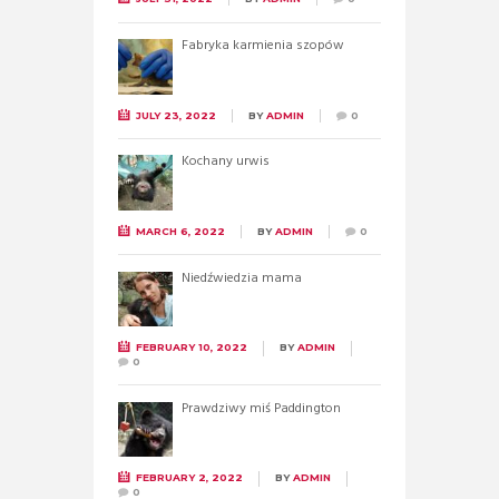
Fabryka karmienia szopów
JULY 23, 2022
BY
ADMIN
0
Kochany urwis
MARCH 6, 2022
BY
ADMIN
0
Niedźwiedzia mama
FEBRUARY 10, 2022
BY
ADMIN
0
Prawdziwy miś Paddington
FEBRUARY 2, 2022
BY
ADMIN
0