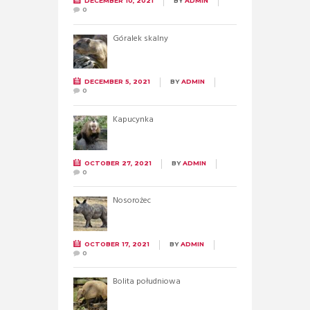
DECEMBER 10, 2021
BY
ADMIN
0
Góralek skalny
DECEMBER 5, 2021
BY
ADMIN
0
Kapucynka
OCTOBER 27, 2021
BY
ADMIN
0
Nosorożec
OCTOBER 17, 2021
BY
ADMIN
0
Bolita południowa