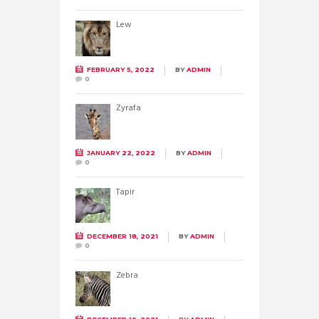
Lew
FEBRUARY 5, 2022
BY
ADMIN
0
Żyrafa
JANUARY 22, 2022
BY
ADMIN
0
Tapir
DECEMBER 18, 2021
BY
ADMIN
0
Zebra