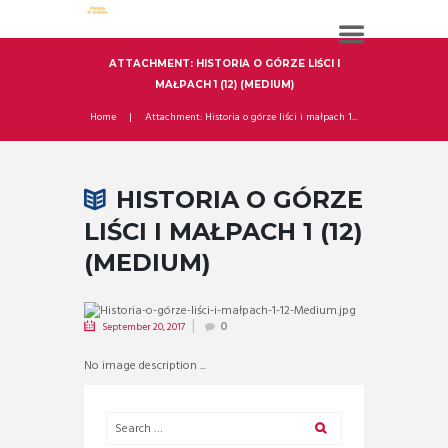
ATTACHMENT: HISTORIA O GÓRZE LIŚCI I
MAŁPACH 1 (12) (MEDIUM)
Home
Attachment: Historia o górze liści i małpach 1...
HISTORIA O GÓRZE
LIŚCI I MAŁPACH 1 (12)
(MEDIUM)
September 20, 2017
0
No image description ...