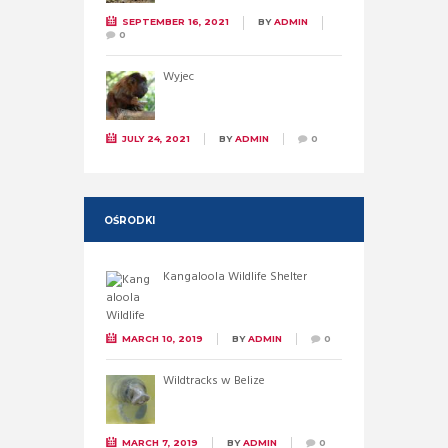
SEPTEMBER 16, 2021
BY
ADMIN
0
Wyjec
JULY 24, 2021
BY
ADMIN
0
OŚRODKI
Kangaloola Wildlife Shelter
MARCH 10, 2019
BY
ADMIN
0
Wildtracks w Belize
MARCH 7, 2019
BY
ADMIN
0