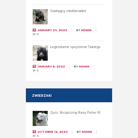
Gadający niedźwiadek
JANUARY 23, 2022
BY
ADMIN
0
Legendarne spojrzenie Takiego
JANUARY 6, 2022
BY
ADMIN
0
ZWIERZAKI
Quiz: Rozpoznaj Rasy Psów 🐶
OCTOBER 12, 2023
BY
ADMIN
0