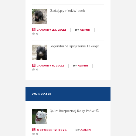
Gadający niedźwiadek
JANUARY 23, 2022
BY
ADMIN
0
Legendarne spojrzenie Takiego
JANUARY 6, 2022
BY
ADMIN
0
ZWIERZAKI
Quiz: Rozpoznaj Rasy Psów 🐶
OCTOBER 12, 2023
BY
ADMIN
0