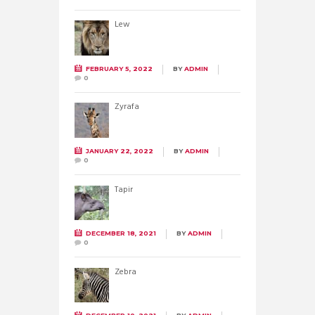
Lew
FEBRUARY 5, 2022
BY
ADMIN
0
Żyrafa
JANUARY 22, 2022
BY
ADMIN
0
Tapir
DECEMBER 18, 2021
BY
ADMIN
0
Zebra