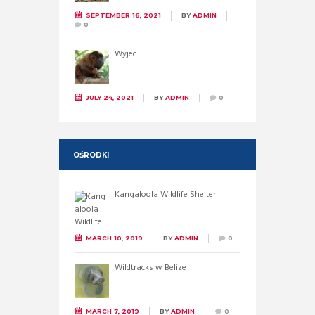
SEPTEMBER 16, 2021
BY
ADMIN
0
Wyjec
JULY 24, 2021
BY
ADMIN
0
OŚRODKI
Kangaloola Wildlife Shelter
MARCH 10, 2019
BY
ADMIN
0
Wildtracks w Belize
MARCH 7, 2019
BY
ADMIN
0