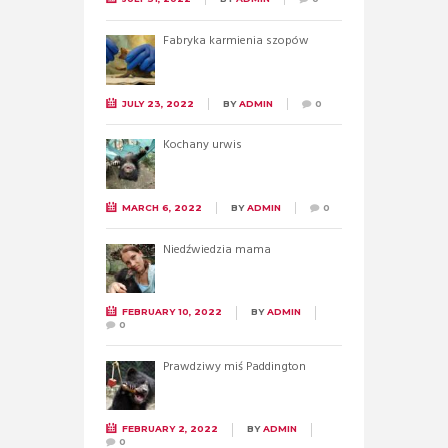
Fabryka karmienia szopów
JULY 23, 2022
BY
ADMIN
0
Kochany urwis
MARCH 6, 2022
BY
ADMIN
0
Niedźwiedzia mama
FEBRUARY 10, 2022
BY
ADMIN
0
Prawdziwy miś Paddington
FEBRUARY 2, 2022
BY
ADMIN
0