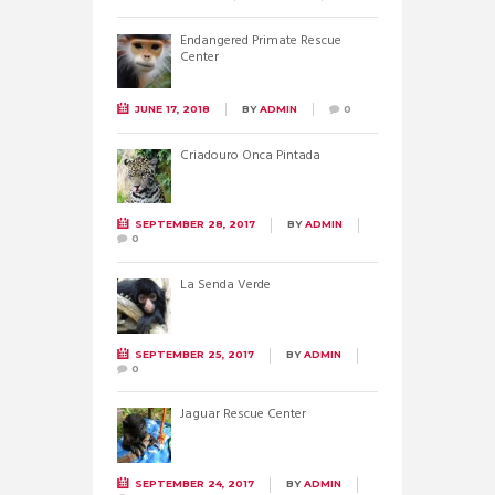
Endangered Primate Rescue
Center
JUNE 17, 2018
BY
ADMIN
0
Criadouro Onca Pintada
SEPTEMBER 28, 2017
BY
ADMIN
0
La Senda Verde
SEPTEMBER 25, 2017
BY
ADMIN
0
Jaguar Rescue Center
SEPTEMBER 24, 2017
BY
ADMIN