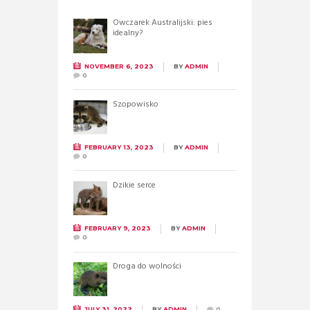
Owczarek Australijski: pies
idealny?
NOVEMBER 6, 2023
BY
ADMIN
0
Szopowisko
FEBRUARY 13, 2023
BY
ADMIN
0
Dzikie serce
FEBRUARY 9, 2023
BY
ADMIN
0
Droga do wolności
JULY 31, 2022
BY
ADMIN
0