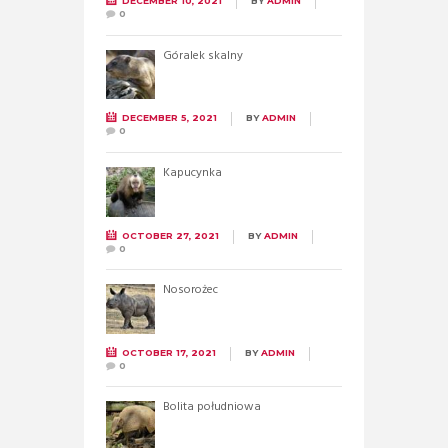
DECEMBER 10, 2021
BY
ADMIN
0
Góralek skalny
DECEMBER 5, 2021
BY
ADMIN
0
Kapucynka
OCTOBER 27, 2021
BY
ADMIN
0
Nosorożec
OCTOBER 17, 2021
BY
ADMIN
0
Bolita południowa