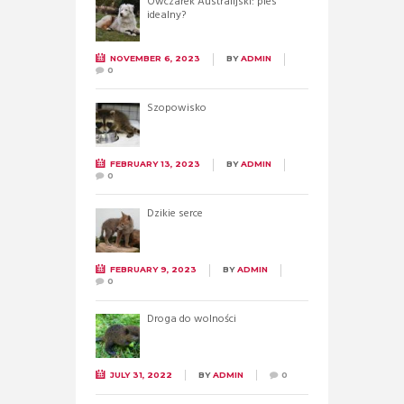
Owczarek Australijski: pies
idealny?
NOVEMBER 6, 2023
BY
ADMIN
0
Szopowisko
FEBRUARY 13, 2023
BY
ADMIN
0
Dzikie serce
FEBRUARY 9, 2023
BY
ADMIN
0
Droga do wolności
JULY 31, 2022
BY
ADMIN
0