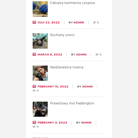
Fabryka karmienia szopów
JULY 23, 2022
BY
ADMIN
0
Kochany urwis
MARCH 6, 2022
BY
ADMIN
0
Niedźwiedzia mama
FEBRUARY 10, 2022
BY
ADMIN
0
Prawdziwy miś Paddington
FEBRUARY 2, 2022
BY
ADMIN
0