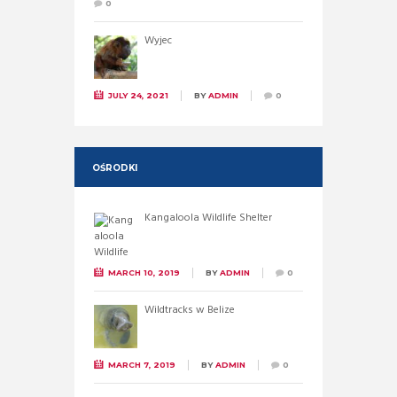
0
Wyjec
JULY 24, 2021
BY
ADMIN
0
OŚRODKI
Kangaloola Wildlife Shelter
MARCH 10, 2019
BY
ADMIN
0
Wildtracks w Belize
MARCH 7, 2019
BY
ADMIN
0