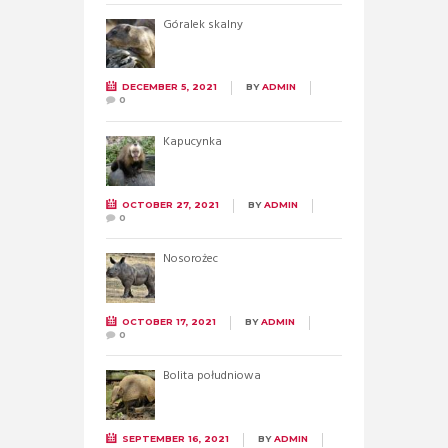
Góralek skalny
DECEMBER 5, 2021
BY
ADMIN
0
Kapucynka
OCTOBER 27, 2021
BY
ADMIN
0
Nosorożec
OCTOBER 17, 2021
BY
ADMIN
0
Bolita południowa
SEPTEMBER 16, 2021
BY
ADMIN