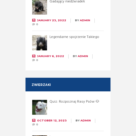
Gadający niedźwiadek
JANUARY 23, 2022
BY
ADMIN
0
Legendarne spojrzenie Takiego
JANUARY 6, 2022
BY
ADMIN
0
ZWIERZAKI
Quiz: Rozpoznaj Rasy Psów 🐶
OCTOBER 12, 2023
BY
ADMIN
0