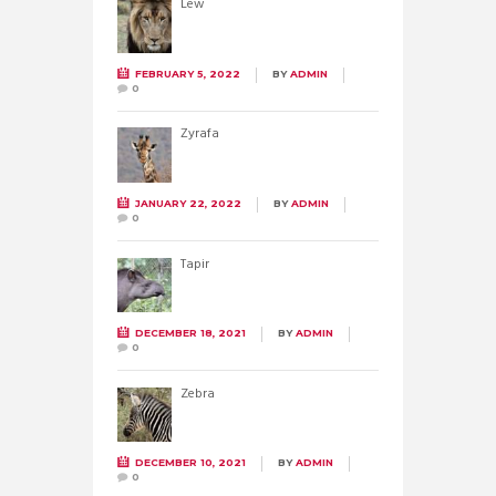
Lew
FEBRUARY 5, 2022
BY
ADMIN
0
Żyrafa
JANUARY 22, 2022
BY
ADMIN
0
Tapir
DECEMBER 18, 2021
BY
ADMIN
0
Zebra
DECEMBER 10, 2021
BY
ADMIN
0