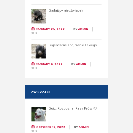
Gadający niedźwiadek
JANUARY 23, 2022
BY
ADMIN
0
Legendarne spojrzenie Takiego
JANUARY 6, 2022
BY
ADMIN
0
ZWIERZAKI
Quiz: Rozpoznaj Rasy Psów 🐶
OCTOBER 12, 2023
BY
ADMIN
0