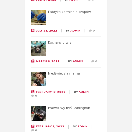
Fabryka karmienia szopów
JULY 23, 2022
BY
ADMIN
0
Kochany urwis
MARCH 6, 2022
BY
ADMIN
0
Niedźwiedzia mama
FEBRUARY 10, 2022
BY
ADMIN
0
Prawdziwy miś Paddington
FEBRUARY 2, 2022
BY
ADMIN
0