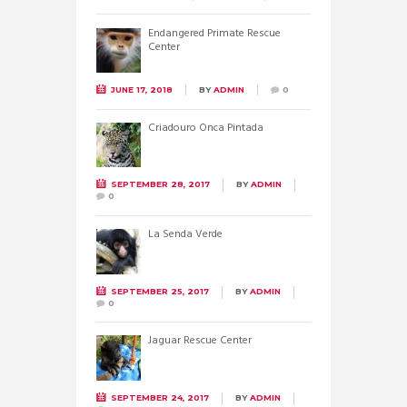
Endangered Primate Rescue
Center
JUNE 17, 2018
BY
ADMIN
0
Criadouro Onca Pintada
SEPTEMBER 28, 2017
BY
ADMIN
0
La Senda Verde
SEPTEMBER 25, 2017
BY
ADMIN
0
Jaguar Rescue Center
SEPTEMBER 24, 2017
BY
ADMIN