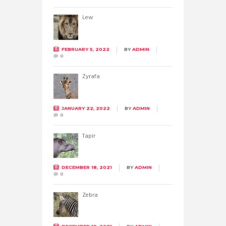
Lew
FEBRUARY 5, 2022
BY
ADMIN
0
Żyrafa
JANUARY 22, 2022
BY
ADMIN
0
Tapir
DECEMBER 18, 2021
BY
ADMIN
0
Zebra