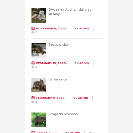
Owczarek Australijski: pies
idealny?
NOVEMBER 6, 2023
BY
ADMIN
0
Szopowisko
FEBRUARY 13, 2023
BY
ADMIN
0
Dzikie serce
FEBRUARY 9, 2023
BY
ADMIN
0
Droga do wolności
JULY 31, 2022
BY
ADMIN
0