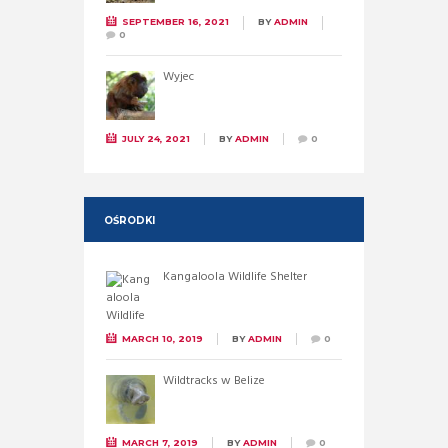
SEPTEMBER 16, 2021
BY
ADMIN
0
Wyjec
JULY 24, 2021
BY
ADMIN
0
OŚRODKI
Kangaloola Wildlife Shelter
MARCH 10, 2019
BY
ADMIN
0
Wildtracks w Belize
MARCH 7, 2019
BY
ADMIN
0