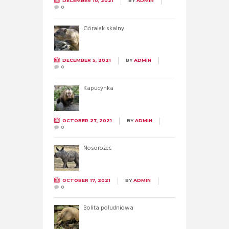
DECEMBER 10, 2021
BY
ADMIN
0
Góralek skalny
DECEMBER 5, 2021
BY
ADMIN
0
Kapucynka
OCTOBER 27, 2021
BY
ADMIN
0
Nosorożec
OCTOBER 17, 2021
BY
ADMIN
0
Bolita południowa