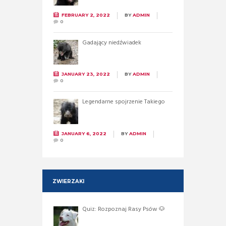
FEBRUARY 2, 2022
BY
ADMIN
0
Gadający niedźwiadek
JANUARY 23, 2022
BY
ADMIN
0
Legendarne spojrzenie Takiego
JANUARY 6, 2022
BY
ADMIN
0
ZWIERZAKI
Quiz: Rozpoznaj Rasy Psów 🐶