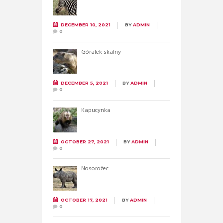
DECEMBER 10, 2021
BY
ADMIN
0
Góralek skalny
DECEMBER 5, 2021
BY
ADMIN
0
Kapucynka
OCTOBER 27, 2021
BY
ADMIN
0
Nosorożec
OCTOBER 17, 2021
BY
ADMIN
0