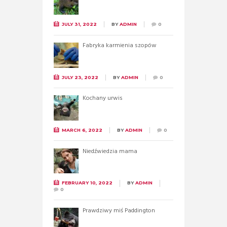
JULY 31, 2022
BY
ADMIN
0
Fabryka karmienia szopów
JULY 23, 2022
BY
ADMIN
0
Kochany urwis
MARCH 6, 2022
BY
ADMIN
0
Niedźwiedzia mama
FEBRUARY 10, 2022
BY
ADMIN
0
Prawdziwy miś Paddington