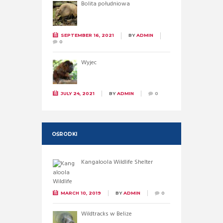
Bolita południowa
SEPTEMBER 16, 2021
BY
ADMIN
0
Wyjec
JULY 24, 2021
BY
ADMIN
0
OŚRODKI
Kangaloola Wildlife Shelter
MARCH 10, 2019
BY
ADMIN
0
Wildtracks w Belize