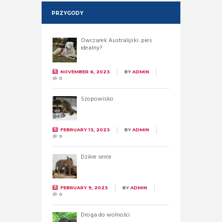
PRZYGODY
Owczarek Australijski: pies
idealny?
NOVEMBER 6, 2023
BY
ADMIN
0
Szopowisko
FEBRUARY 13, 2023
BY
ADMIN
0
Dzikie serce
FEBRUARY 9, 2023
BY
ADMIN
0
Droga do wolności