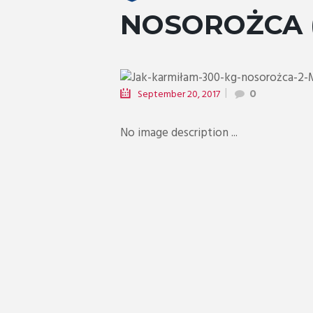
NOSOROŻCA (
g...
September 20, 2017
0
No image description ...