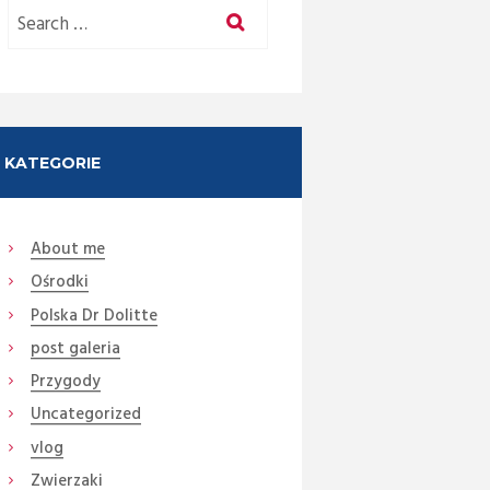
Next item
Jak karmiłam 300 kg...
KATEGORIE
About me
Ośrodki
Polska Dr Dolitte
post galeria
Przygody
Uncategorized
vlog
Zwierzaki