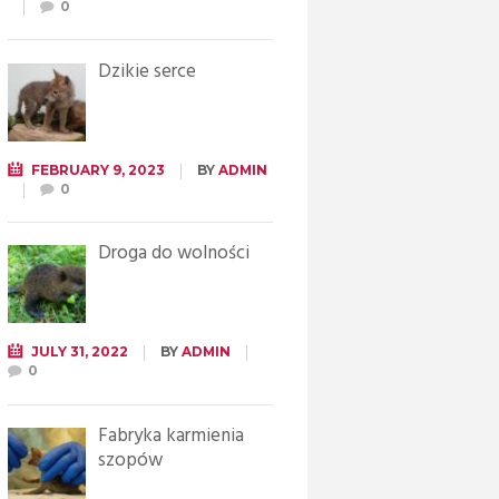
0
Dzikie serce
FEBRUARY 9, 2023
BY
ADMIN
0
Droga do wolności
JULY 31, 2022
BY
ADMIN
0
Fabryka karmienia
szopów