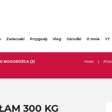
e
Zwierzaki
Przygody
Vlog
Ośrodki
O mnie
YT
Home
Attac
KG NOSOROŻCA (2)
ŁAM 300 KG