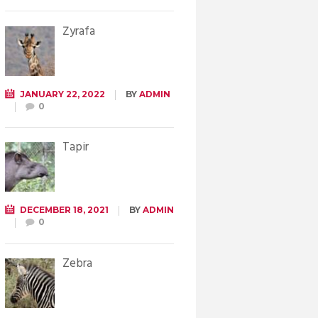
Żyrafa
JANUARY 22, 2022
BY
ADMIN
0
Tapir
DECEMBER 18, 2021
BY
ADMIN
0
Zebra