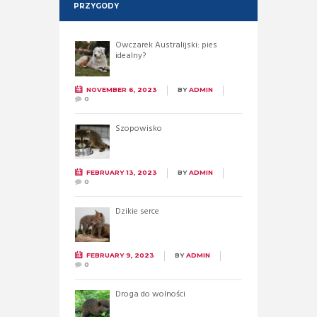
PRZYGODY
Owczarek Australijski: pies
idealny?
NOVEMBER 6, 2023
BY
ADMIN
0
Szopowisko
FEBRUARY 13, 2023
BY
ADMIN
0
Dzikie serce
FEBRUARY 9, 2023
BY
ADMIN
0
Droga do wolności