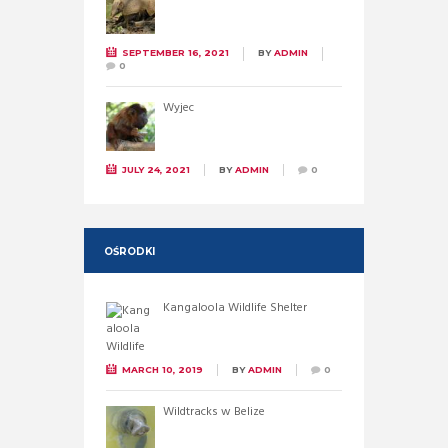
SEPTEMBER 16, 2021
BY
ADMIN
0
Wyjec
JULY 24, 2021
BY
ADMIN
0
OŚRODKI
Kangaloola Wildlife Shelter
MARCH 10, 2019
BY
ADMIN
0
Wildtracks w Belize