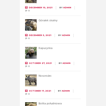
DECEMBER 10, 2021
BY
ADMIN
0
Góralek skalny
DECEMBER 5, 2021
BY
ADMIN
0
Kapucynka
OCTOBER 27, 2021
BY
ADMIN
0
Nosorożec
OCTOBER 17, 2021
BY
ADMIN
0
Bolita południowa