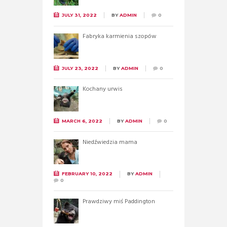
JULY 31, 2022
BY
ADMIN
0
Fabryka karmienia szopów
JULY 23, 2022
BY
ADMIN
0
Kochany urwis
MARCH 6, 2022
BY
ADMIN
0
Niedźwiedzia mama
FEBRUARY 10, 2022
BY
ADMIN
0
Prawdziwy miś Paddington