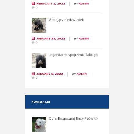
FEBRUARY 2, 2022
BY
ADMIN
0
Gadający niedźwiadek
JANUARY 23, 2022
BY
ADMIN
0
Legendarne spojrzenie Takiego
JANUARY 6, 2022
BY
ADMIN
0
ZWIERZAKI
Quiz: Rozpoznaj Rasy Psów 🐶