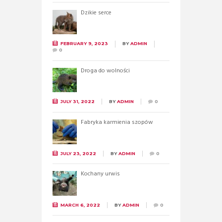
Dzikie serce
FEBRUARY 9, 2023
BY
ADMIN
0
Droga do wolności
JULY 31, 2022
BY
ADMIN
0
Fabryka karmienia szopów
JULY 23, 2022
BY
ADMIN
0
Kochany urwis
MARCH 6, 2022
BY
ADMIN
0