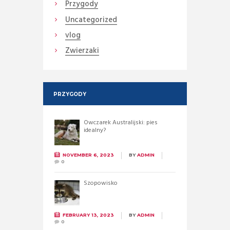
Przygody
Uncategorized
vlog
Zwierzaki
PRZYGODY
Owczarek Australijski: pies
idealny?
NOVEMBER 6, 2023
BY
ADMIN
0
Szopowisko
FEBRUARY 13, 2023
BY
ADMIN
0