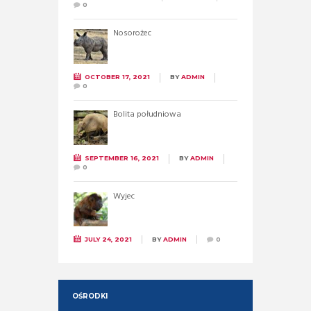
0
Nosorożec
OCTOBER 17, 2021
BY
ADMIN
0
Bolita południowa
SEPTEMBER 16, 2021
BY
ADMIN
0
Wyjec
JULY 24, 2021
BY
ADMIN
0
OŚRODKI