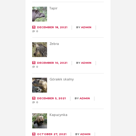
Tapir
DECEMBER 18, 2021
BY
ADMIN
0
Zebra
DECEMBER 10, 2021
BY
ADMIN
0
Góralek skalny
DECEMBER 5, 2021
BY
ADMIN
0
Kapucynka
OCTOBER 27, 2021
BY
ADMIN