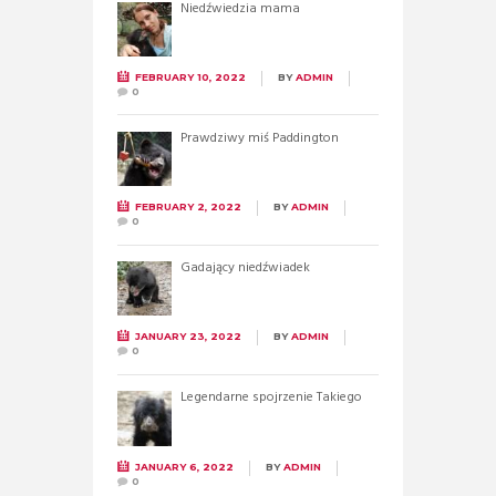
Niedźwiedzia mama
FEBRUARY 10, 2022
BY
ADMIN
0
Prawdziwy miś Paddington
FEBRUARY 2, 2022
BY
ADMIN
0
Gadający niedźwiadek
JANUARY 23, 2022
BY
ADMIN
0
Legendarne spojrzenie Takiego
JANUARY 6, 2022
BY
ADMIN
0