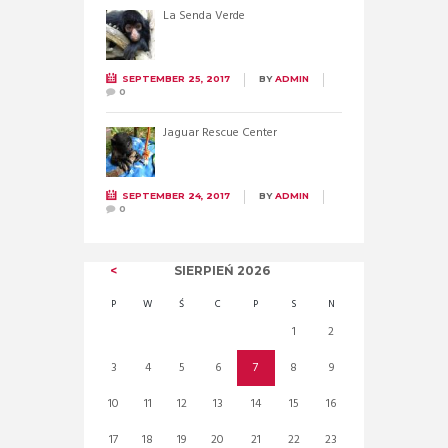
La Senda Verde
SEPTEMBER 25, 2017
BY
ADMIN
0
Jaguar Rescue Center
SEPTEMBER 24, 2017
BY
ADMIN
0
SIERPIEŃ
2026
P
W
Ś
C
P
S
N
1
2
3
4
5
6
7
8
9
10
11
12
13
14
15
16
17
18
19
20
21
22
23