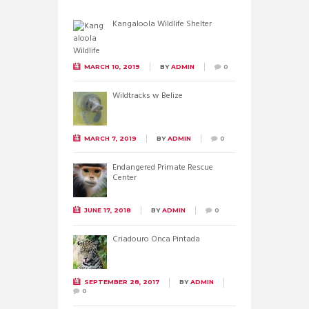
Kangaloola Wildlife Shelter
MARCH 10, 2019
BY
ADMIN
0
Wildtracks w Belize
MARCH 7, 2019
BY
ADMIN
0
Endangered Primate Rescue
Center
JUNE 17, 2018
BY
ADMIN
0
Criadouro Onca Pintada
SEPTEMBER 28, 2017
BY
ADMIN
0