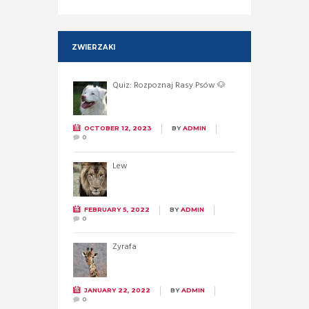
ZWIERZAKI
Quiz: Rozpoznaj Rasy Psów 🐶
OCTOBER 12, 2023
BY
ADMIN
0
Lew
FEBRUARY 5, 2022
BY
ADMIN
0
Żyrafa
JANUARY 22, 2022
BY
ADMIN
0