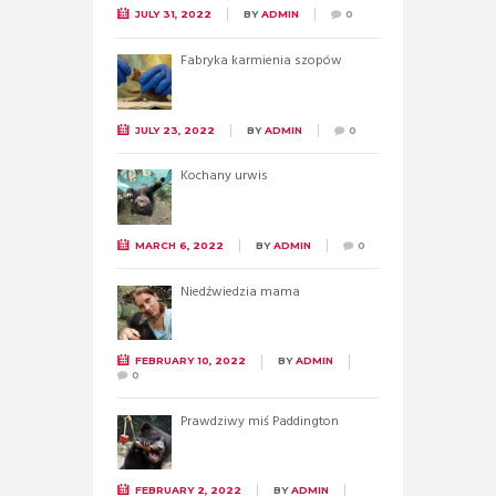
JULY 31, 2022
BY
ADMIN
0
Fabryka karmienia szopów
JULY 23, 2022
BY
ADMIN
0
Kochany urwis
MARCH 6, 2022
BY
ADMIN
0
Niedźwiedzia mama
FEBRUARY 10, 2022
BY
ADMIN
0
Prawdziwy miś Paddington
FEBRUARY 2, 2022
BY
ADMIN