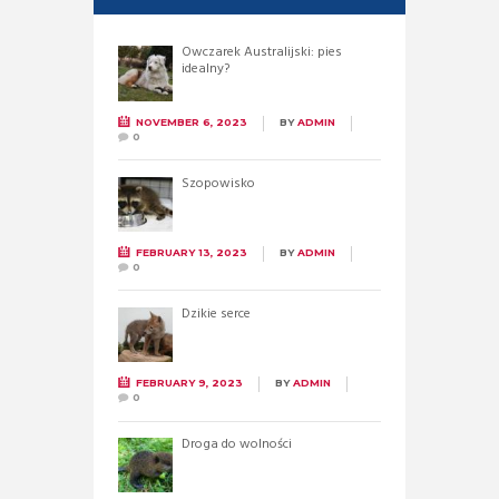
Owczarek Australijski: pies
idealny?
NOVEMBER 6, 2023
BY
ADMIN
0
Szopowisko
FEBRUARY 13, 2023
BY
ADMIN
0
Dzikie serce
FEBRUARY 9, 2023
BY
ADMIN
0
Droga do wolności