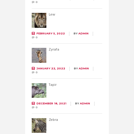
0
Lew
FEBRUARY 5, 2022
BY
ADMIN
0
Żyrafa
JANUARY 22, 2022
BY
ADMIN
0
Tapir
DECEMBER 18, 2021
BY
ADMIN
0
Zebra