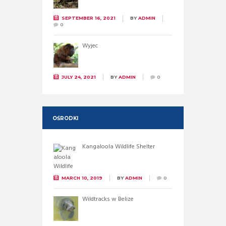
SEPTEMBER 16, 2021
BY
ADMIN
0
Wyjec
JULY 24, 2021
BY
ADMIN
0
OŚRODKI
Kangaloola Wildlife Shelter
MARCH 10, 2019
BY
ADMIN
0
Wildtracks w Belize