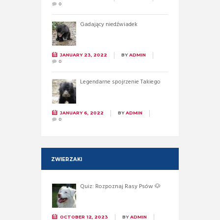
0
Gadający niedźwiadek
JANUARY 23, 2022
BY
ADMIN
0
Legendarne spojrzenie Takiego
JANUARY 6, 2022
BY
ADMIN
0
ZWIERZAKI
Quiz: Rozpoznaj Rasy Psów 🐶
OCTOBER 12, 2023
BY
ADMIN