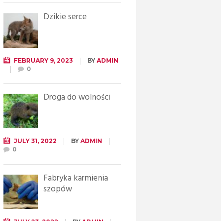
Dzikie serce
FEBRUARY 9, 2023
BY
ADMIN
0
Droga do wolności
JULY 31, 2022
BY
ADMIN
0
Fabryka karmienia
szopów