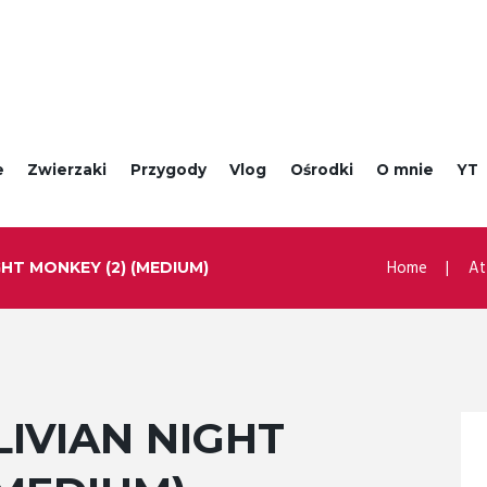
e
Zwierzaki
Przygody
Vlog
Ośrodki
O mnie
YT
Home
At
HT MONKEY (2) (MEDIUM)
IVIAN NIGHT