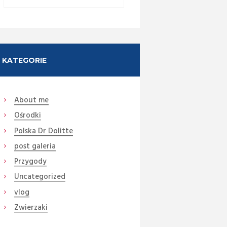
Next item
czepiak 2 (Medium)
KATEGORIE
About me
Ośrodki
Polska Dr Dolitte
post galeria
Przygody
Uncategorized
vlog
Zwierzaki