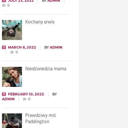
JULY 23, 2022
BY
ADMIN
0
Kochany urwis
MARCH 6, 2022
BY
ADMIN
0
Niedźwiedzia mama
FEBRUARY 10, 2022
BY
ADMIN
0
Prawdziwy miś
Paddington