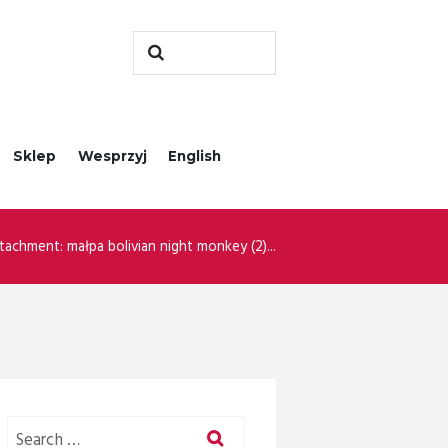
Sklep
Wesprzyj
English
tachment: małpa bolivian night monkey (2)...