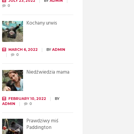
JULY 23, 2022
BY
ADMIN
0
Kochany urwis
MARCH 6, 2022
BY
ADMIN
0
Niedźwiedzia mama
FEBRUARY 10, 2022
BY
ADMIN
0
Prawdziwy miś
Paddington