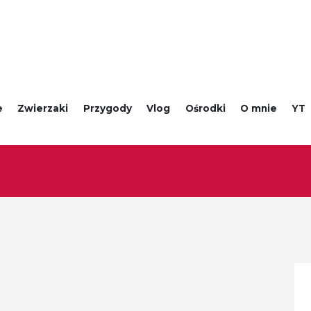
e
Zwierzaki
Przygody
Vlog
Ośrodki
O mnie
YT