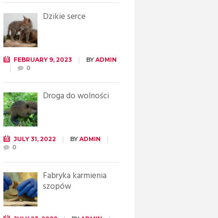
Dzikie serce
FEBRUARY 9, 2023
BY
ADMIN
0
Droga do wolności
JULY 31, 2022
BY
ADMIN
0
Fabryka karmienia
szopów