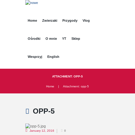
Home
Zwierzaki
Przygody
Vlog
Ośrodki
O mnie
YT
Sklep
Wesprzyj
English
ATTACHMENT: OPP-5
Home
Attachment: opp-5
OPP-5
January 12, 2016
0