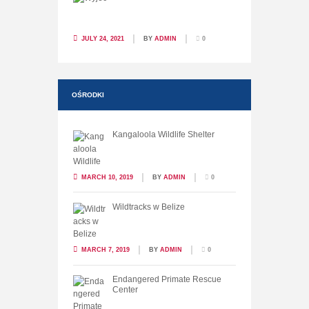
JULY 24, 2021
BY
ADMIN
0
OŚRODKI
Kangaloola Wildlife Shelter
MARCH 10, 2019
BY
ADMIN
0
Wildtracks w Belize
MARCH 7, 2019
BY
ADMIN
0
Endangered Primate Rescue
Center