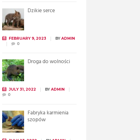
Dzikie serce
FEBRUARY 9, 2023
BY
ADMIN
0
Droga do wolności
JULY 31, 2022
BY
ADMIN
0
Fabryka karmienia
szopów