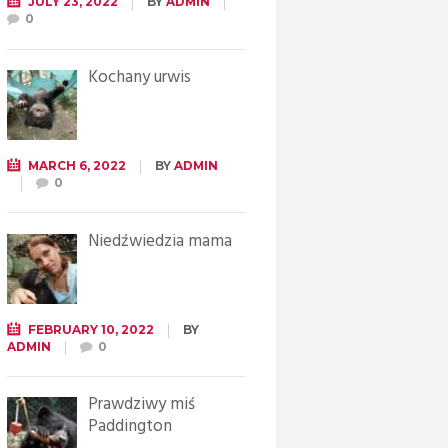
JULY 23, 2022
BY
ADMIN
0
Kochany urwis
MARCH 6, 2022
BY
ADMIN
0
Niedźwiedzia mama
FEBRUARY 10, 2022
BY
ADMIN
0
Prawdziwy miś
Paddington