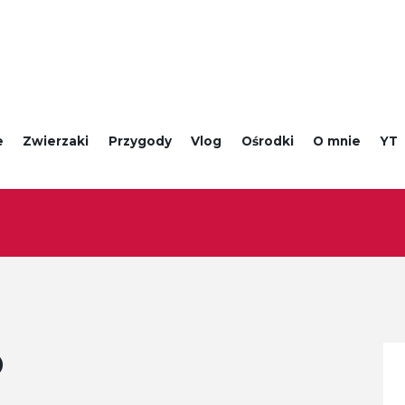
e
Zwierzaki
Przygody
Vlog
Ośrodki
O mnie
YT
O