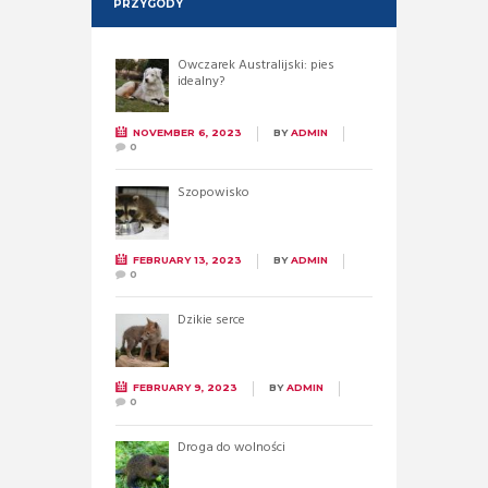
PRZYGODY
Owczarek Australijski: pies
idealny?
NOVEMBER 6, 2023
BY
ADMIN
0
Szopowisko
FEBRUARY 13, 2023
BY
ADMIN
0
Dzikie serce
FEBRUARY 9, 2023
BY
ADMIN
0
Droga do wolności