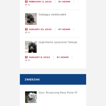
FEBRUARY 2, 2022
BY
ADMIN
0
Gadający niedźwiadek
JANUARY 23, 2022
BY
ADMIN
0
Legendarne spojrzenie Takiego
JANUARY 6, 2022
BY
ADMIN
0
ZWIERZAKI
Quiz: Rozpoznaj Rasy Psów 🐶