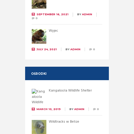
SEPTEMBER 16, 2021
BY
ADMIN
0
Wyjec
JULY 24, 2021
BY
ADMIN
0
OŚRODKI
Kangaloola Wildlife Shelter
MARCH 10, 2019
BY
ADMIN
0
Wildtracks w Belize