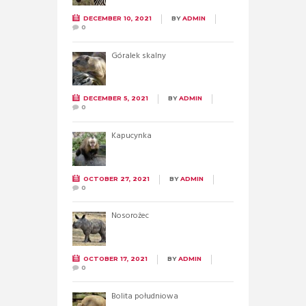
DECEMBER 10, 2021
BY
ADMIN
0
Góralek skalny
DECEMBER 5, 2021
BY
ADMIN
0
Kapucynka
OCTOBER 27, 2021
BY
ADMIN
0
Nosorożec
OCTOBER 17, 2021
BY
ADMIN
0
Bolita południowa