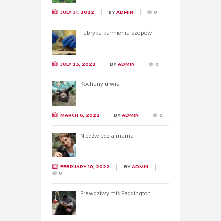
JULY 31, 2022
BY
ADMIN
0
Fabryka karmienia szopów
JULY 23, 2022
BY
ADMIN
0
Kochany urwis
MARCH 6, 2022
BY
ADMIN
0
Niedźwiedzia mama
FEBRUARY 10, 2022
BY
ADMIN
0
Prawdziwy miś Paddington