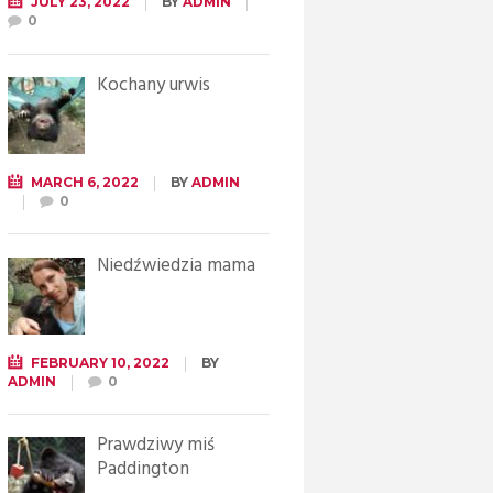
JULY 23, 2022
BY
ADMIN
0
Kochany urwis
MARCH 6, 2022
BY
ADMIN
0
Niedźwiedzia mama
FEBRUARY 10, 2022
BY
ADMIN
0
Prawdziwy miś
Paddington