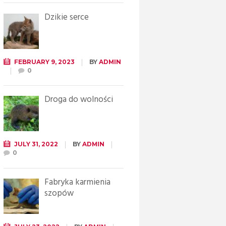
Dzikie serce
FEBRUARY 9, 2023
BY
ADMIN
0
Droga do wolności
JULY 31, 2022
BY
ADMIN
0
Fabryka karmienia
szopów