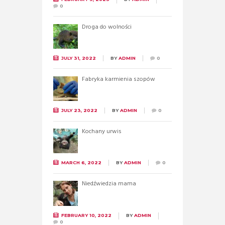
0
Droga do wolności
JULY 31, 2022
BY
ADMIN
0
Fabryka karmienia szopów
JULY 23, 2022
BY
ADMIN
0
Kochany urwis
MARCH 6, 2022
BY
ADMIN
0
Niedźwiedzia mama
FEBRUARY 10, 2022
BY
ADMIN
0