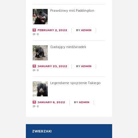
Prawdziwy miś Paddington
FEBRUARY 2, 2022
BY
ADMIN
0
Gadający niedźwiadek
JANUARY 23, 2022
BY
ADMIN
0
Legendarne spojrzenie Takiego
JANUARY 6, 2022
BY
ADMIN
0
ZWIERZAKI