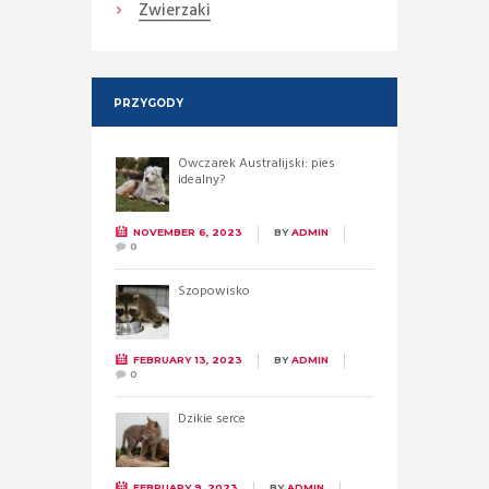
Zwierzaki
PRZYGODY
Owczarek Australijski: pies
idealny?
NOVEMBER 6, 2023
BY
ADMIN
0
Szopowisko
FEBRUARY 13, 2023
BY
ADMIN
0
Dzikie serce
FEBRUARY 9, 2023
BY
ADMIN