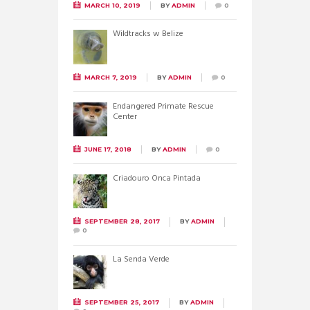
MARCH 10, 2019
BY
ADMIN
0
Wildtracks w Belize
MARCH 7, 2019
BY
ADMIN
0
Endangered Primate Rescue
Center
JUNE 17, 2018
BY
ADMIN
0
Criadouro Onca Pintada
SEPTEMBER 28, 2017
BY
ADMIN
0
La Senda Verde
SEPTEMBER 25, 2017
BY
ADMIN