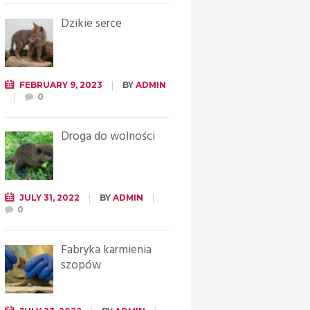
Dzikie serce
FEBRUARY 9, 2023
BY
ADMIN
0
Droga do wolności
JULY 31, 2022
BY
ADMIN
0
Fabryka karmienia
szopów