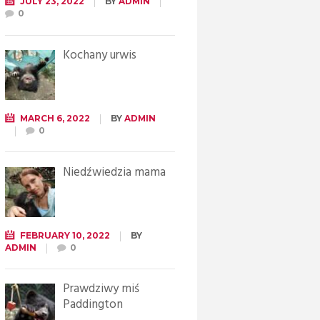
JULY 23, 2022
BY
ADMIN
0
Kochany urwis
MARCH 6, 2022
BY
ADMIN
0
Niedźwiedzia mama
FEBRUARY 10, 2022
BY
ADMIN
0
Prawdziwy miś
Paddington