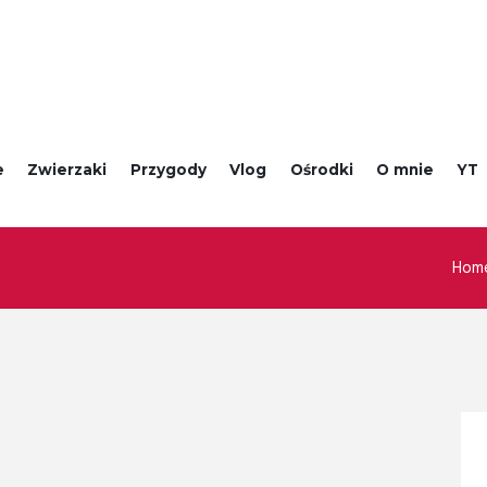
e
Zwierzaki
Przygody
Vlog
Ośrodki
O mnie
YT
Hom