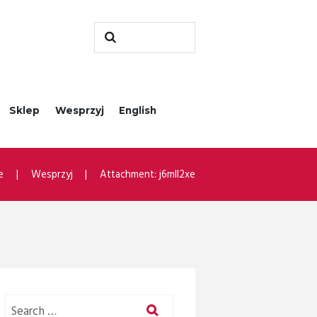
Sklep
Wesprzyj
English
e
Wesprzyj
Attachment: j6mll2xe