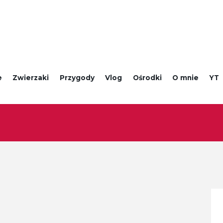
e
Zwierzaki
Przygody
Vlog
Ośrodki
O mnie
YT