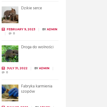
Dzikie serce
FEBRUARY 9, 2023
BY
ADMIN
0
Droga do wolności
JULY 31, 2022
BY
ADMIN
0
Fabryka karmienia
szopów