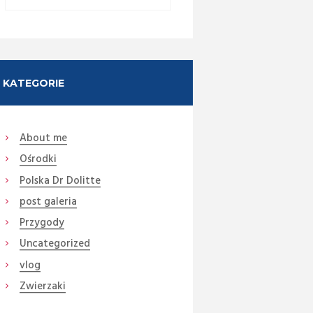
KATEGORIE
Next item
About me
18 spacer z Maxem (9)
Ośrodki
Polska Dr Dolitte
post galeria
Przygody
Uncategorized
vlog
Zwierzaki