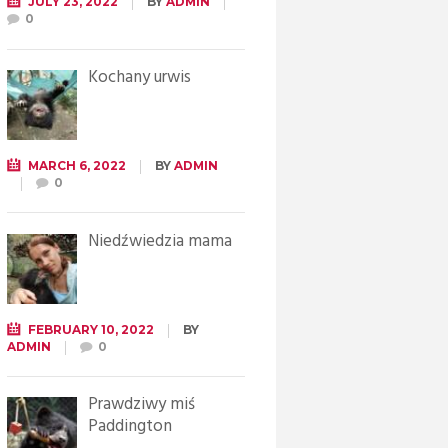
JULY 23, 2022
BY
ADMIN
0
Kochany urwis
MARCH 6, 2022
BY
ADMIN
0
Niedźwiedzia mama
FEBRUARY 10, 2022
BY
ADMIN
0
Prawdziwy miś
Paddington