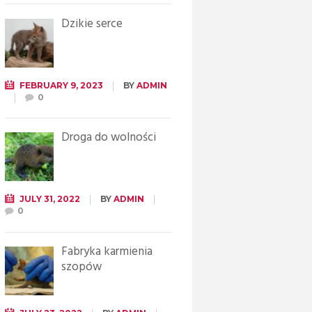
Dzikie serce
FEBRUARY 9, 2023
BY
ADMIN
0
Droga do wolności
JULY 31, 2022
BY
ADMIN
0
Fabryka karmienia
szopów