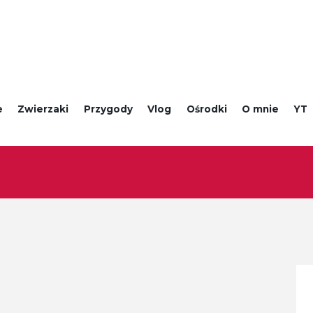
e
Zwierzaki
Przygody
Vlog
Ośrodki
O mnie
YT