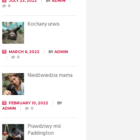
JULY 23, 2022
BY
ADMIN
0
Kochany urwis
MARCH 6, 2022
BY
ADMIN
0
Niedźwiedzia mama
FEBRUARY 10, 2022
BY
ADMIN
0
Prawdziwy miś
Paddington