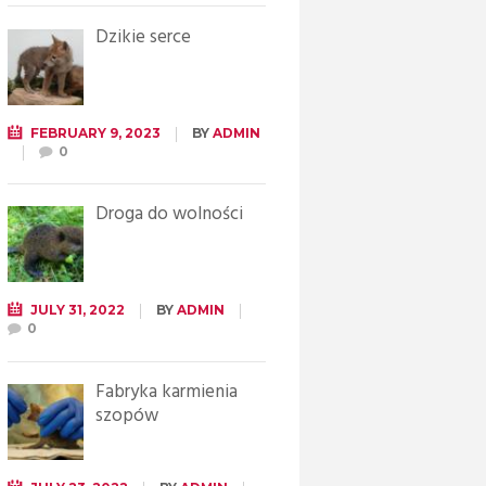
Dzikie serce
FEBRUARY 9, 2023
BY
ADMIN
0
Droga do wolności
JULY 31, 2022
BY
ADMIN
0
Fabryka karmienia
szopów