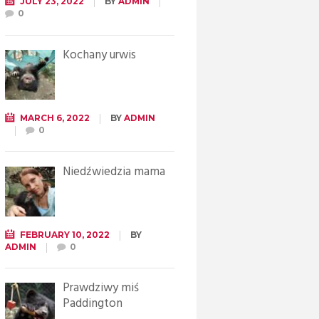
JULY 23, 2022
BY
ADMIN
0
Kochany urwis
MARCH 6, 2022
BY
ADMIN
0
Niedźwiedzia mama
FEBRUARY 10, 2022
BY
ADMIN
0
Prawdziwy miś
Paddington