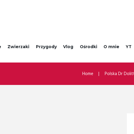
e
Zwierzaki
Przygody
Vlog
Ośrodki
O mnie
YT
Home
Polska Dr Dolit