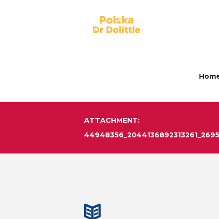
Hom
ATTACHMENT:
44948356_2044136892313261_269