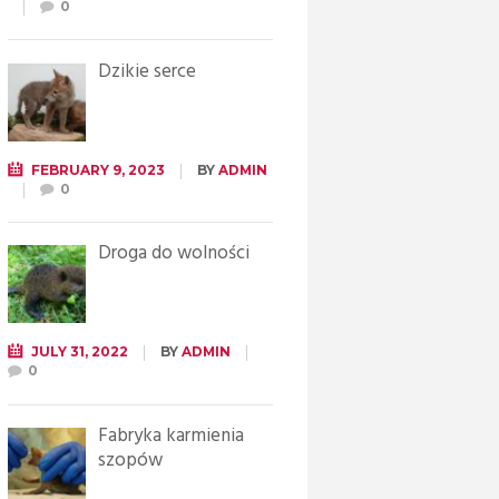
0
Dzikie serce
FEBRUARY 9, 2023
BY
ADMIN
0
Droga do wolności
JULY 31, 2022
BY
ADMIN
0
Fabryka karmienia
szopów