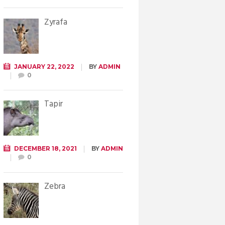
Żyrafa
JANUARY 22, 2022
BY
ADMIN
0
Tapir
DECEMBER 18, 2021
BY
ADMIN
0
Zebra