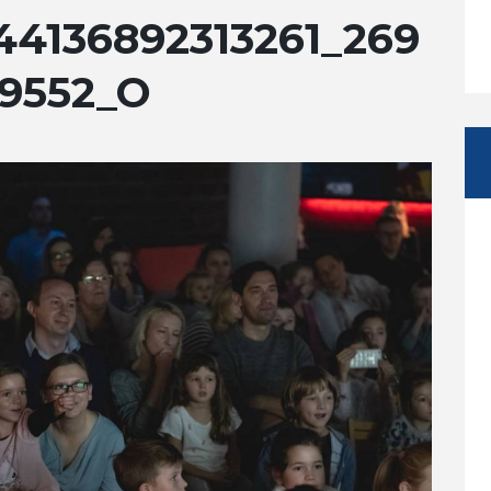
4136892313261_269
9552_O