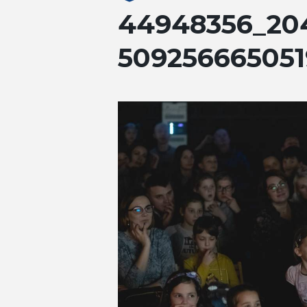
44948356_204
509256665051