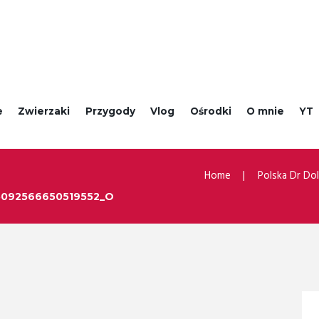
e
Zwierzaki
Przygody
Vlog
Ośrodki
O mnie
YT
Home
Polska Dr Dol
5092566650519552_O