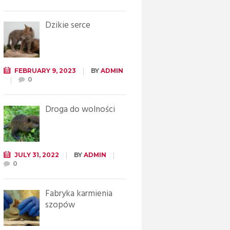
Dzikie serce
FEBRUARY 9, 2023
BY
ADMIN
0
Droga do wolności
JULY 31, 2022
BY
ADMIN
0
Fabryka karmienia
szopów