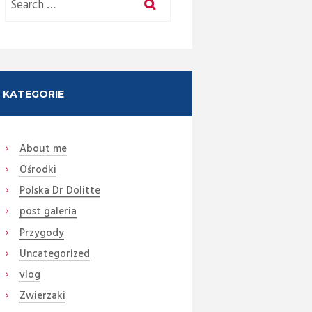
KATEGORIE
About me
Ośrodki
Next item
DSC07144a (2)
Polska Dr Dolitte
post galeria
Przygody
Uncategorized
vlog
Zwierzaki