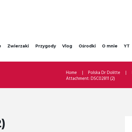
e
Zwierzaki
Przygody
Vlog
Ośrodki
O mnie
YT
Home
Polska Dr Dolitte
Attachment: DSC02811 (2)
)