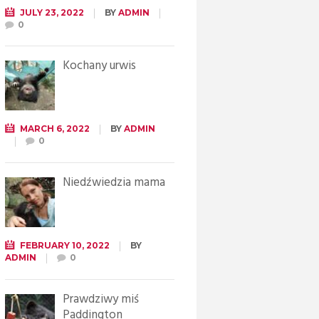
JULY 23, 2022
BY
ADMIN
0
Kochany urwis
MARCH 6, 2022
BY
ADMIN
0
Niedźwiedzia mama
FEBRUARY 10, 2022
BY
ADMIN
0
Prawdziwy miś
Paddington