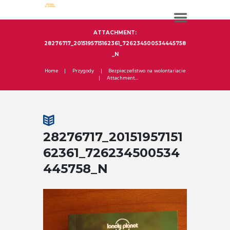
ATTACHMENT:
28276717_2015195715162361_726234500534445758
_N
Home
Przygody
Bezpieczeństwo na wolontariacie
Attachment...
28276717_20151957151
62361_726234500534
445758_N