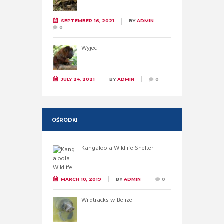
SEPTEMBER 16, 2021
BY
ADMIN
0
Wyjec
JULY 24, 2021
BY
ADMIN
0
OŚRODKI
Kangaloola Wildlife Shelter
MARCH 10, 2019
BY
ADMIN
0
Wildtracks w Belize