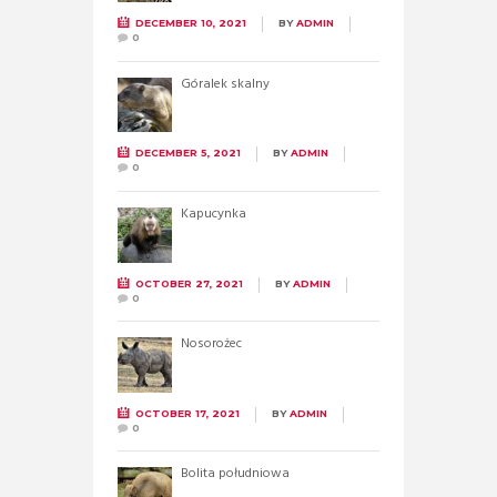
DECEMBER 10, 2021
BY
ADMIN
0
Góralek skalny
DECEMBER 5, 2021
BY
ADMIN
0
Kapucynka
OCTOBER 27, 2021
BY
ADMIN
0
Nosorożec
OCTOBER 17, 2021
BY
ADMIN
0
Bolita południowa