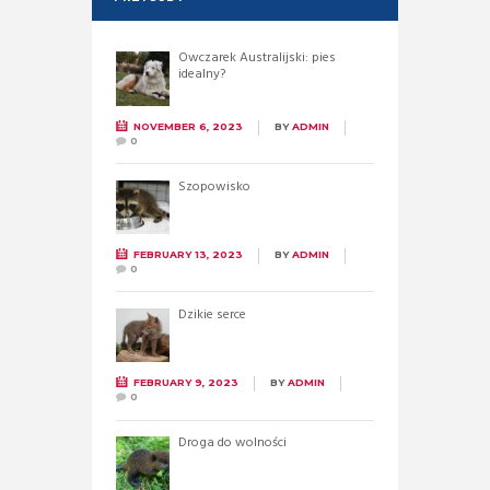
Owczarek Australijski: pies
idealny?
NOVEMBER 6, 2023
BY
ADMIN
0
Szopowisko
FEBRUARY 13, 2023
BY
ADMIN
0
Dzikie serce
FEBRUARY 9, 2023
BY
ADMIN
0
Droga do wolności