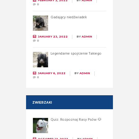
FEBRUARY 2, 2022
BY
ADMIN
0
Gadający niedźwiadek
JANUARY 23, 2022
BY
ADMIN
0
Legendarne spojrzenie Takiego
JANUARY 6, 2022
BY
ADMIN
0
ZWIERZAKI
Quiz: Rozpoznaj Rasy Psów 🐶
OCTOBER 12, 2023
BY
ADMIN