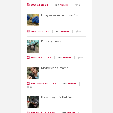
JULY 31, 2022
BY
ADMIN
0
Fabryka karmienia szopów
JULY 23, 2022
BY
ADMIN
0
Kochany urwis
MARCH 6, 2022
BY
ADMIN
0
Niedźwiedzia mama
FEBRUARY 10, 2022
BY
ADMIN
0
Prawdziwy miś Paddington