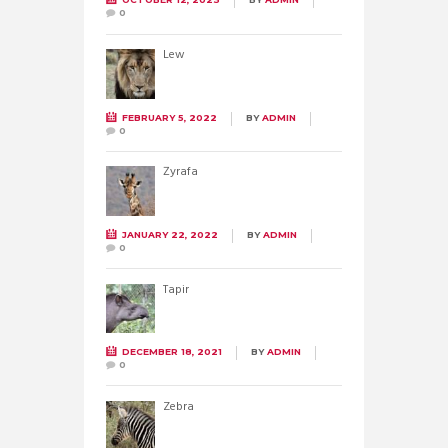
0
Lew
FEBRUARY 5, 2022
BY
ADMIN
0
Żyrafa
JANUARY 22, 2022
BY
ADMIN
0
Tapir
DECEMBER 18, 2021
BY
ADMIN
0
Zebra