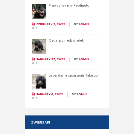
Prawdziwy miś Paddington
FEBRUARY 2, 2022
BY
ADMIN
0
Gadający niedźwiadek
JANUARY 23, 2022
BY
ADMIN
0
Legendarne spojrzenie Takiego
JANUARY 6, 2022
BY
ADMIN
0
ZWIERZAKI