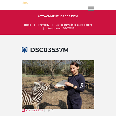
ATTACHMENT: DSC03537M
Home
Przygody
Jak zaprzyjaźniłam się z zebrą
Attachment: DSC03537m
DSC03537M
October 3, 2021
0