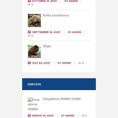
OCTOBER 17, 2021
BY
ADMIN
0
Bolita południowa
SEPTEMBER 16, 2021
BY
ADMIN
0
Wyjec
JULY 24, 2021
BY
ADMIN
0
OŚRODKI
Kangaloola Wildlife Shelter
MARCH 10, 2019
BY
ADMIN
0