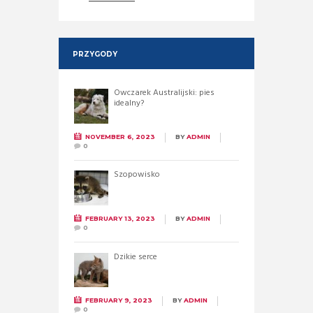
PRZYGODY
Owczarek Australijski: pies
idealny?
NOVEMBER 6, 2023
BY
ADMIN
0
Szopowisko
FEBRUARY 13, 2023
BY
ADMIN
0
Dzikie serce
FEBRUARY 9, 2023
BY
ADMIN
0