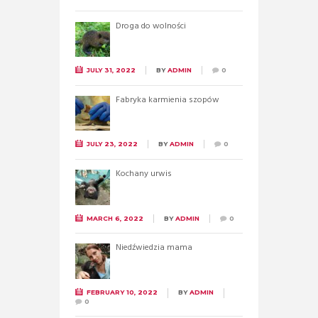
Droga do wolności
JULY 31, 2022
BY
ADMIN
0
Fabryka karmienia szopów
JULY 23, 2022
BY
ADMIN
0
Kochany urwis
MARCH 6, 2022
BY
ADMIN
0
Niedźwiedzia mama
FEBRUARY 10, 2022
BY
ADMIN
0