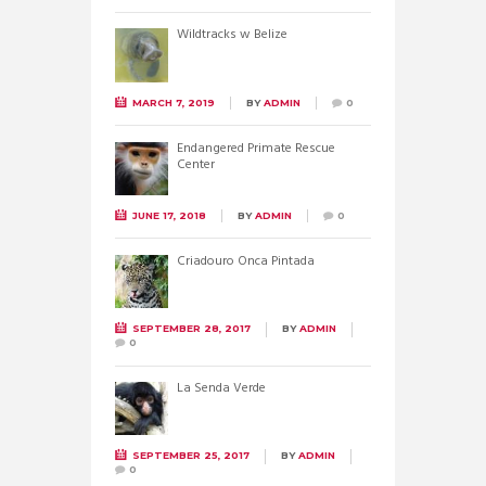
Wildtracks w Belize
MARCH 7, 2019
BY
ADMIN
0
Endangered Primate Rescue
Center
JUNE 17, 2018
BY
ADMIN
0
Criadouro Onca Pintada
SEPTEMBER 28, 2017
BY
ADMIN
0
La Senda Verde
SEPTEMBER 25, 2017
BY
ADMIN
0