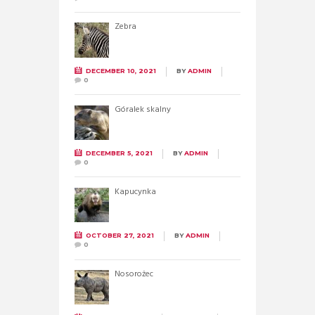
Zebra
DECEMBER 10, 2021
BY
ADMIN
0
Góralek skalny
DECEMBER 5, 2021
BY
ADMIN
0
Kapucynka
OCTOBER 27, 2021
BY
ADMIN
0
Nosorożec