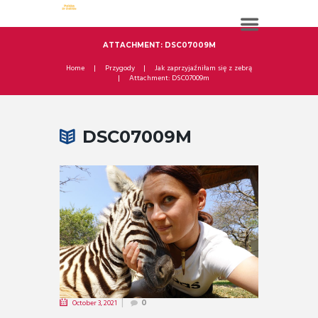
ATTACHMENT: DSC07009M
Home
Przygody
Jak zaprzyjaźniłam się z zebrą
Attachment: DSC07009m
DSC07009M
October 3, 2021
0