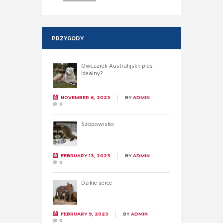
PRZYGODY
Owczarek Australijski: pies
idealny?
NOVEMBER 6, 2023
BY
ADMIN
0
Szopowisko
FEBRUARY 13, 2023
BY
ADMIN
0
Dzikie serce
FEBRUARY 9, 2023
BY
ADMIN
0