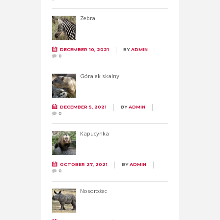
Zebra
DECEMBER 10, 2021
BY
ADMIN
0
Góralek skalny
DECEMBER 5, 2021
BY
ADMIN
0
Kapucynka
OCTOBER 27, 2021
BY
ADMIN
0
Nosorożec