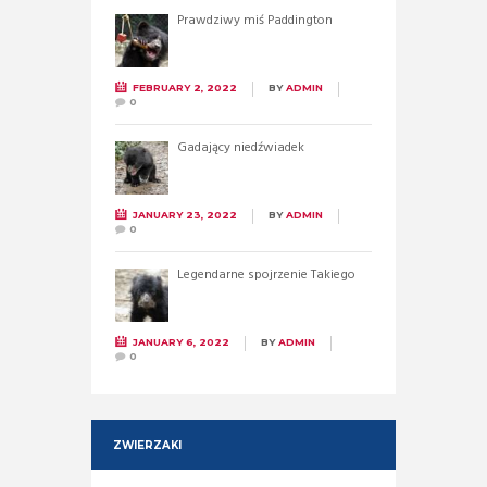
Prawdziwy miś Paddington
FEBRUARY 2, 2022
BY
ADMIN
0
Gadający niedźwiadek
JANUARY 23, 2022
BY
ADMIN
0
Legendarne spojrzenie Takiego
JANUARY 6, 2022
BY
ADMIN
0
ZWIERZAKI