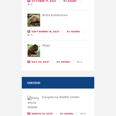
OCTOBER 17, 2021
BY
ADMIN
0
Bolita południowa
SEPTEMBER 16, 2021
BY
ADMIN
0
Wyjec
JULY 24, 2021
BY
ADMIN
0
OŚRODKI
Kangaloola Wildlife Shelter
MARCH 10, 2019
BY
ADMIN
0