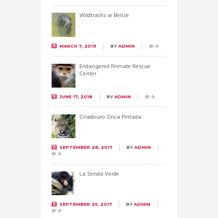
Wildtracks w Belize
MARCH 7, 2019
BY
ADMIN
0
Endangered Primate Rescue
Center
JUNE 17, 2018
BY
ADMIN
0
Criadouro Onca Pintada
SEPTEMBER 28, 2017
BY
ADMIN
0
La Senda Verde
SEPTEMBER 25, 2017
BY
ADMIN
0