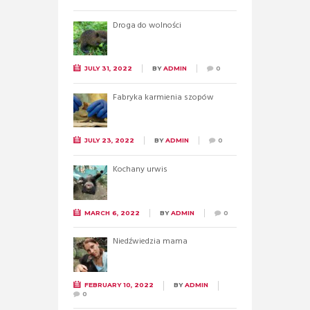
Droga do wolności
JULY 31, 2022
BY
ADMIN
0
Fabryka karmienia szopów
JULY 23, 2022
BY
ADMIN
0
Kochany urwis
MARCH 6, 2022
BY
ADMIN
0
Niedźwiedzia mama
FEBRUARY 10, 2022
BY
ADMIN
0