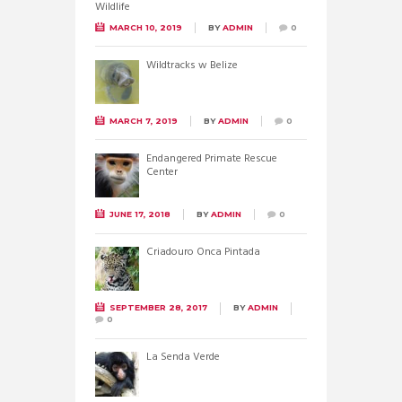
MARCH 10, 2019
BY
ADMIN
0
Wildtracks w Belize
MARCH 7, 2019
BY
ADMIN
0
Endangered Primate Rescue
Center
JUNE 17, 2018
BY
ADMIN
0
Criadouro Onca Pintada
SEPTEMBER 28, 2017
BY
ADMIN
0
La Senda Verde