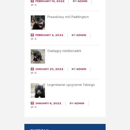
FEBRUARY 10, 2022
BY
ADMIN
0
Prawdziwy miś Paddington
FEBRUARY 2, 2022
BY
ADMIN
0
Gadający niedźwiadek
JANUARY 23, 2022
BY
ADMIN
0
Legendarne spojrzenie Takiego
JANUARY 6, 2022
BY
ADMIN
0