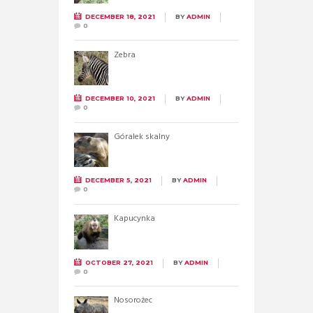
DECEMBER 18, 2021
BY
ADMIN
0
Zebra
DECEMBER 10, 2021
BY
ADMIN
0
Góralek skalny
DECEMBER 5, 2021
BY
ADMIN
0
Kapucynka
OCTOBER 27, 2021
BY
ADMIN
0
Nosorożec