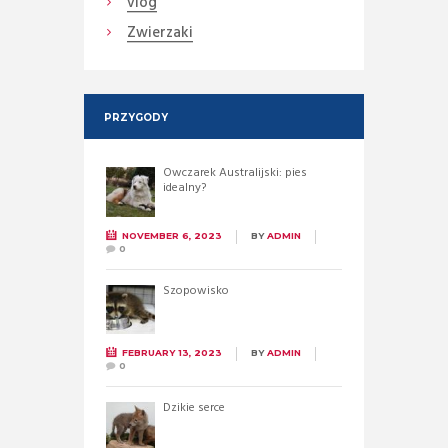
vlog
Zwierzaki
PRZYGODY
Owczarek Australijski: pies
idealny?
NOVEMBER 6, 2023
BY
ADMIN
0
Szopowisko
FEBRUARY 13, 2023
BY
ADMIN
0
Dzikie serce