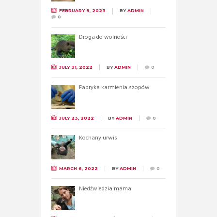
FEBRUARY 9, 2023
BY
ADMIN
0
Droga do wolności
JULY 31, 2022
BY
ADMIN
0
Fabryka karmienia szopów
JULY 23, 2022
BY
ADMIN
0
Kochany urwis
MARCH 6, 2022
BY
ADMIN
0
Niedźwiedzia mama