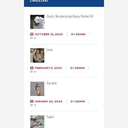
ZWIERZAKI
Quiz: Rozpoznaj Rasy Psów 🐶
OCTOBER 12, 2023
BY
ADMIN
0
Lew
FEBRUARY 5, 2022
BY
ADMIN
0
Żyrafa
JANUARY 22, 2022
BY
ADMIN
0
Tapir