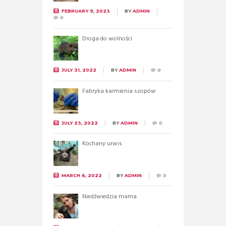
FEBRUARY 9, 2023
BY
ADMIN
0
Droga do wolności
JULY 31, 2022
BY
ADMIN
0
Fabryka karmienia szopów
JULY 23, 2022
BY
ADMIN
0
Kochany urwis
MARCH 6, 2022
BY
ADMIN
0
Niedźwiedzia mama