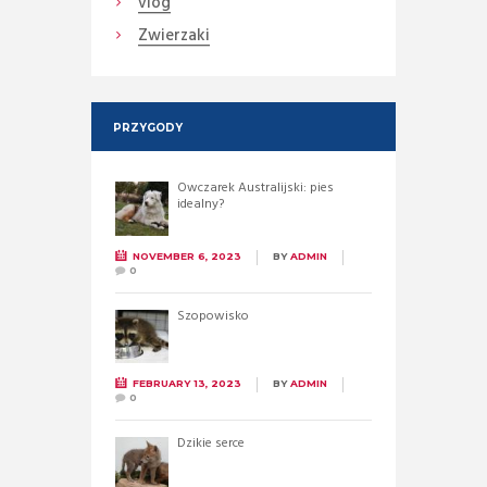
vlog
Zwierzaki
PRZYGODY
Owczarek Australijski: pies
idealny?
NOVEMBER 6, 2023
BY
ADMIN
0
Szopowisko
FEBRUARY 13, 2023
BY
ADMIN
0
Dzikie serce