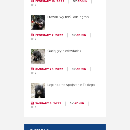
FEBRUARY 10, 2022
BY
ADMIN
0
Prawdziwy miś Paddington
FEBRUARY 2, 2022
BY
ADMIN
0
Gadający niedźwiadek
JANUARY 23, 2022
BY
ADMIN
0
Legendarne spojrzenie Takiego
JANUARY 6, 2022
BY
ADMIN
0