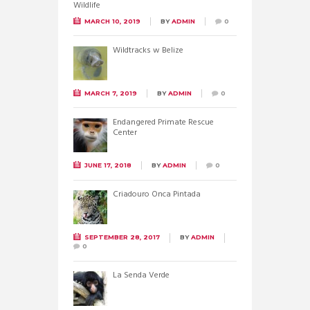
MARCH 10, 2019
BY
ADMIN
0
Wildtracks w Belize
MARCH 7, 2019
BY
ADMIN
0
Endangered Primate Rescue
Center
JUNE 17, 2018
BY
ADMIN
0
Criadouro Onca Pintada
SEPTEMBER 28, 2017
BY
ADMIN
0
La Senda Verde