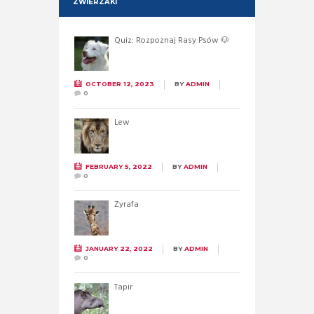
ZWIERZAKI
Quiz: Rozpoznaj Rasy Psów 🐶
OCTOBER 12, 2023
BY
ADMIN
0
Lew
FEBRUARY 5, 2022
BY
ADMIN
0
Żyrafa
JANUARY 22, 2022
BY
ADMIN
0
Tapir