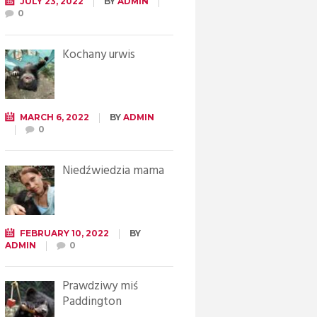
JULY 23, 2022
BY
ADMIN
0
Kochany urwis
MARCH 6, 2022
BY
ADMIN
0
Niedźwiedzia mama
FEBRUARY 10, 2022
BY
ADMIN
0
Prawdziwy miś
Paddington