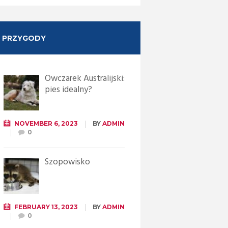
Next item
DSC06885 (Medium)22
PRZYGODY
Owczarek Australijski:
pies idealny?
NOVEMBER 6, 2023
BY
ADMIN
0
Szopowisko
FEBRUARY 13, 2023
BY
ADMIN
0