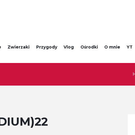
e
Zwierzaki
Przygody
Vlog
Ośrodki
O mnie
YT
EDIUM)22