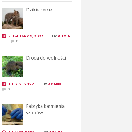
Dzikie serce
FEBRUARY 9, 2023
BY
ADMIN
0
Droga do wolności
JULY 31, 2022
BY
ADMIN
0
Fabryka karmienia
szopów