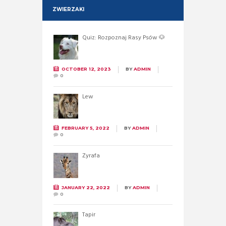
ZWIERZAKI
Quiz: Rozpoznaj Rasy Psów 🐶
OCTOBER 12, 2023
BY
ADMIN
0
Lew
FEBRUARY 5, 2022
BY
ADMIN
0
Żyrafa
JANUARY 22, 2022
BY
ADMIN
0
Tapir