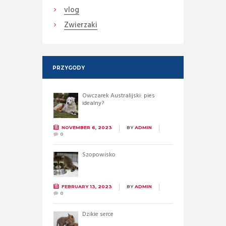
vlog
Zwierzaki
PRZYGODY
Owczarek Australijski: pies
idealny?
NOVEMBER 6, 2023
BY
ADMIN
0
Szopowisko
FEBRUARY 13, 2023
BY
ADMIN
0
Dzikie serce