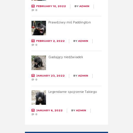
FEBRUARY 10, 2022
BY
ADMIN
0
Prawdziwy miś Paddington
FEBRUARY 2, 2022
BY
ADMIN
0
Gadający niedźwiadek
JANUARY 23, 2022
BY
ADMIN
0
Legendarne spojrzenie Takiego
JANUARY 6, 2022
BY
ADMIN
0