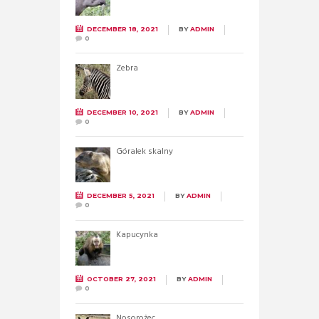
DECEMBER 18, 2021
BY
ADMIN
0
Zebra
DECEMBER 10, 2021
BY
ADMIN
0
Góralek skalny
DECEMBER 5, 2021
BY
ADMIN
0
Kapucynka
OCTOBER 27, 2021
BY
ADMIN
0
Nosorożec