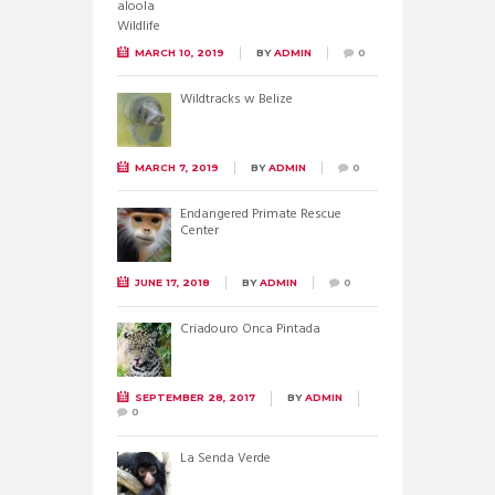
MARCH 10, 2019
BY
ADMIN
0
Wildtracks w Belize
MARCH 7, 2019
BY
ADMIN
0
Endangered Primate Rescue
Center
JUNE 17, 2018
BY
ADMIN
0
Criadouro Onca Pintada
SEPTEMBER 28, 2017
BY
ADMIN
0
La Senda Verde