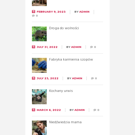
FEBRUARY 9, 2023
BY
ADMIN
0
Droga do wolności
JULY 31, 2022
BY
ADMIN
0
Fabryka karmienia szopów
JULY 23, 2022
BY
ADMIN
0
Kochany urwis
MARCH 6, 2022
BY
ADMIN
0
Niedźwiedzia mama