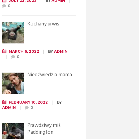
JULY 23, 2022
BY
ADMIN
0
Kochany urwis
MARCH 6, 2022
BY
ADMIN
0
Niedźwiedzia mama
FEBRUARY 10, 2022
BY
ADMIN
0
Prawdziwy miś
Paddington