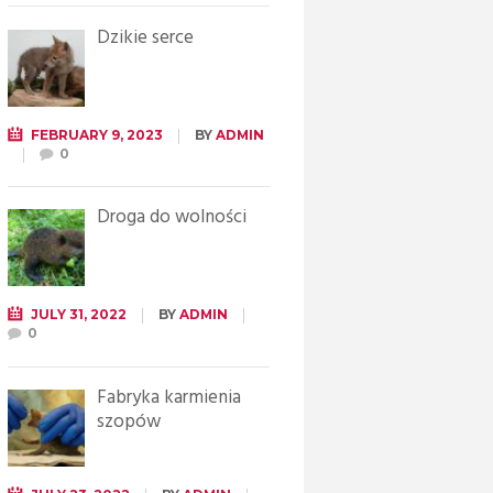
Dzikie serce
FEBRUARY 9, 2023
BY
ADMIN
0
Droga do wolności
JULY 31, 2022
BY
ADMIN
0
Fabryka karmienia
szopów