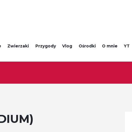
e
Zwierzaki
Przygody
Vlog
Ośrodki
O mnie
YT
EDIUM)