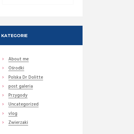
KATEGORIE
About me
Ośrodki
Next item
Polska Dr Dolitte
37 (9) (Medium)
post galeria
Przygody
Uncategorized
vlog
Zwierzaki