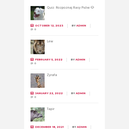
Quiz: Rozpoznaj Rasy Psów 🐶
OCTOBER 12, 2023
BY
ADMIN
0
Lew
FEBRUARY 5, 2022
BY
ADMIN
0
Żyrafa
JANUARY 22, 2022
BY
ADMIN
0
Tapir
DECEMBER 18, 2021
BY
ADMIN