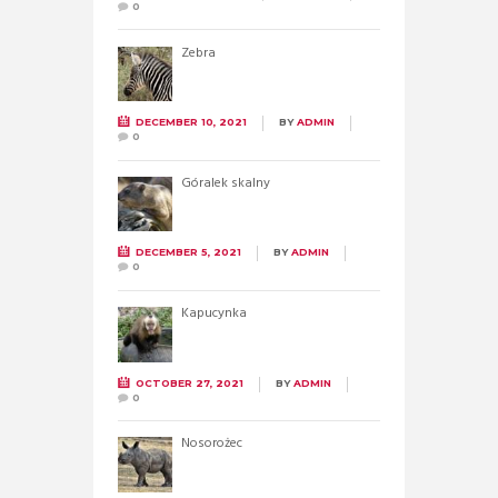
0
Zebra
DECEMBER 10, 2021
BY
ADMIN
0
Góralek skalny
DECEMBER 5, 2021
BY
ADMIN
0
Kapucynka
OCTOBER 27, 2021
BY
ADMIN
0
Nosorożec