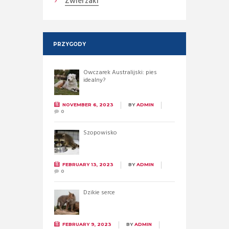
Zwierzaki
PRZYGODY
Owczarek Australijski: pies
idealny?
NOVEMBER 6, 2023
BY
ADMIN
0
Szopowisko
FEBRUARY 13, 2023
BY
ADMIN
0
Dzikie serce
FEBRUARY 9, 2023
BY
ADMIN