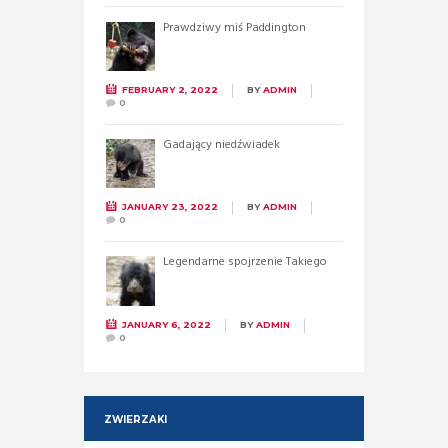
Prawdziwy miś Paddington
FEBRUARY 2, 2022
BY
ADMIN
0
Gadający niedźwiadek
JANUARY 23, 2022
BY
ADMIN
0
Legendarne spojrzenie Takiego
JANUARY 6, 2022
BY
ADMIN
0
ZWIERZAKI