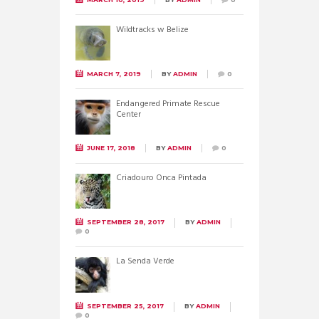
Wildtracks w Belize
MARCH 7, 2019
BY
ADMIN
0
Endangered Primate Rescue
Center
JUNE 17, 2018
BY
ADMIN
0
Criadouro Onca Pintada
SEPTEMBER 28, 2017
BY
ADMIN
0
La Senda Verde
SEPTEMBER 25, 2017
BY
ADMIN
0