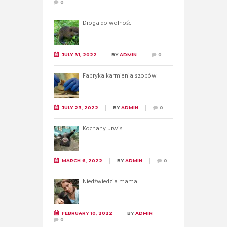
0
Droga do wolności
JULY 31, 2022
BY
ADMIN
0
Fabryka karmienia szopów
JULY 23, 2022
BY
ADMIN
0
Kochany urwis
MARCH 6, 2022
BY
ADMIN
0
Niedźwiedzia mama
FEBRUARY 10, 2022
BY
ADMIN
0