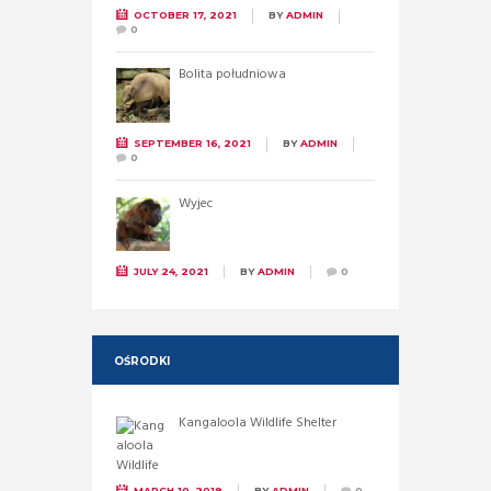
OCTOBER 17, 2021
BY
ADMIN
0
Bolita południowa
SEPTEMBER 16, 2021
BY
ADMIN
0
Wyjec
JULY 24, 2021
BY
ADMIN
0
OŚRODKI
Kangaloola Wildlife Shelter
MARCH 10, 2019
BY
ADMIN
0