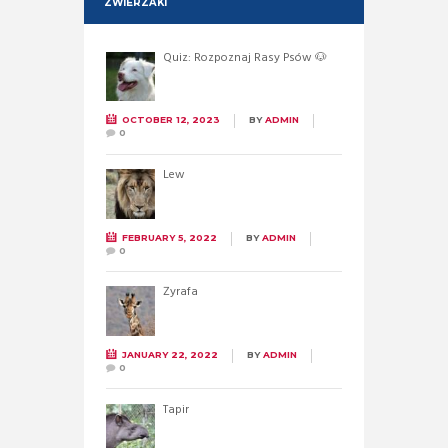
ZWIERZAKI
Quiz: Rozpoznaj Rasy Psów 🐶
OCTOBER 12, 2023
BY
ADMIN
0
Lew
FEBRUARY 5, 2022
BY
ADMIN
0
Żyrafa
JANUARY 22, 2022
BY
ADMIN
0
Tapir