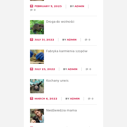
FEBRUARY 9, 2023
BY
ADMIN
0
Droga do wolności
JULY 31, 2022
BY
ADMIN
0
Fabryka karmienia szopów
JULY 23, 2022
BY
ADMIN
0
Kochany urwis
MARCH 6, 2022
BY
ADMIN
0
Niedźwiedzia mama