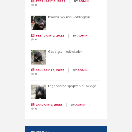
FEBRUARY 10, 2022
BY
ADMIN
0
Prawdziwy miś Paddington
FEBRUARY 2, 2022
BY
ADMIN
0
Gadający niedźwiadek
JANUARY 23, 2022
BY
ADMIN
0
Legendarne spojrzenie Takiego
JANUARY 6, 2022
BY
ADMIN
0