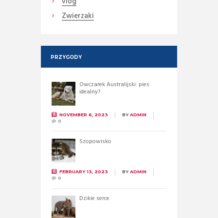
vlog
Zwierzaki
PRZYGODY
Owczarek Australijski: pies
idealny?
NOVEMBER 6, 2023
BY
ADMIN
0
Szopowisko
FEBRUARY 13, 2023
BY
ADMIN
0
Dzikie serce