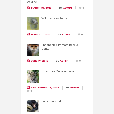
MARCH 10, 2019
BY
ADMIN
0
Wildtracks w Belize
MARCH 7, 2019
BY
ADMIN
0
Endangered Primate Rescue
Center
JUNE 17, 2018
BY
ADMIN
0
Criadouro Onca Pintada
SEPTEMBER 28, 2017
BY
ADMIN
0
La Senda Verde