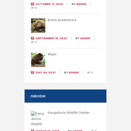
OCTOBER 17, 2021
BY
ADMIN
0
Bolita południowa
SEPTEMBER 16, 2021
BY
ADMIN
0
Wyjec
JULY 24, 2021
BY
ADMIN
0
OŚRODKI
Kangaloola Wildlife Shelter
MARCH 10, 2019
BY
ADMIN
0