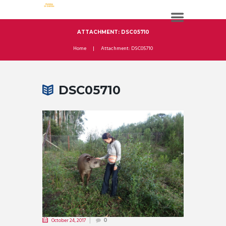
ATTACHMENT: DSC05710
Home
Attachment: DSC05710
DSC05710
October 24, 2017
0