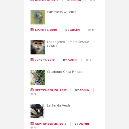
Wildtracks w Belize
MARCH 7, 2019
BY
ADMIN
0
Endangered Primate Rescue
Center
JUNE 17, 2018
BY
ADMIN
0
Criadouro Onca Pintada
SEPTEMBER 28, 2017
BY
ADMIN
0
La Senda Verde
SEPTEMBER 25, 2017
BY
ADMIN
0