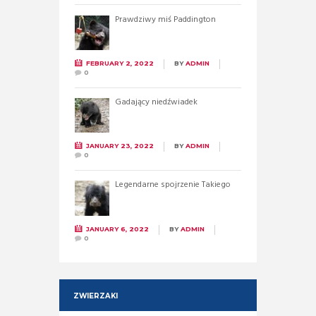
Prawdziwy miś Paddington
FEBRUARY 2, 2022
BY
ADMIN
0
Gadający niedźwiadek
JANUARY 23, 2022
BY
ADMIN
0
Legendarne spojrzenie Takiego
JANUARY 6, 2022
BY
ADMIN
0
ZWIERZAKI