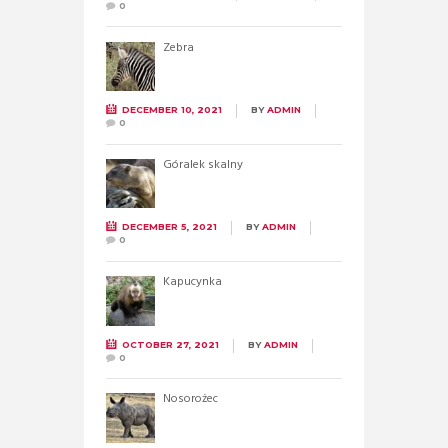
0
Zebra
DECEMBER 10, 2021
BY
ADMIN
0
Góralek skalny
DECEMBER 5, 2021
BY
ADMIN
0
Kapucynka
OCTOBER 27, 2021
BY
ADMIN
0
Nosorożec