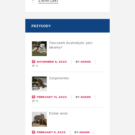
Zwierzaki
PRZYGODY
Owczarek Australijski: pies
idealny?
NOVEMBER 6, 2023
BY
ADMIN
0
Szopowisko
FEBRUARY 13, 2023
BY
ADMIN
0
Dzikie serce
FEBRUARY 9, 2023
BY
ADMIN