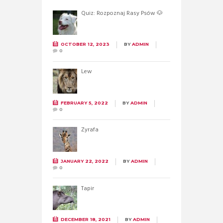
Quiz: Rozpoznaj Rasy Psów 🐶
OCTOBER 12, 2023
BY
ADMIN
0
Lew
FEBRUARY 5, 2022
BY
ADMIN
0
Żyrafa
JANUARY 22, 2022
BY
ADMIN
0
Tapir
DECEMBER 18, 2021
BY
ADMIN