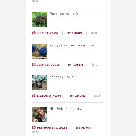
0
Droga do wolności
JULY 31, 2022
BY
ADMIN
0
Fabryka karmienia szopów
JULY 23, 2022
BY
ADMIN
0
Kochany urwis
MARCH 6, 2022
BY
ADMIN
0
Niedźwiedzia mama
FEBRUARY 10, 2022
BY
ADMIN
0