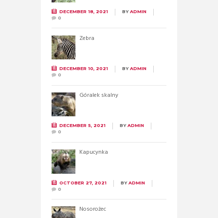
DECEMBER 18, 2021
BY
ADMIN
0
Zebra
DECEMBER 10, 2021
BY
ADMIN
0
Góralek skalny
DECEMBER 5, 2021
BY
ADMIN
0
Kapucynka
OCTOBER 27, 2021
BY
ADMIN
0
Nosorożec