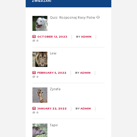
ZWIERZAKI
Quiz: Rozpoznaj Rasy Psów 🐶
OCTOBER 12, 2023
BY
ADMIN
0
Lew
FEBRUARY 5, 2022
BY
ADMIN
0
Żyrafa
JANUARY 22, 2022
BY
ADMIN
0
Tapir