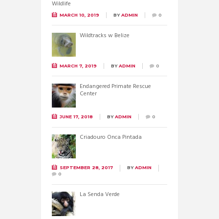
MARCH 10, 2019
BY
ADMIN
0
Wildtracks w Belize
MARCH 7, 2019
BY
ADMIN
0
Endangered Primate Rescue
Center
JUNE 17, 2018
BY
ADMIN
0
Criadouro Onca Pintada
SEPTEMBER 28, 2017
BY
ADMIN
0
La Senda Verde