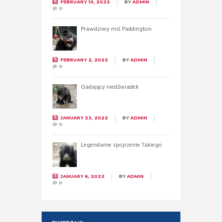
FEBRUARY 10, 2022
BY
ADMIN
0
Prawdziwy miś Paddington
FEBRUARY 2, 2022
BY
ADMIN
0
Gadający niedźwiadek
JANUARY 23, 2022
BY
ADMIN
0
Legendarne spojrzenie Takiego
JANUARY 6, 2022
BY
ADMIN
0