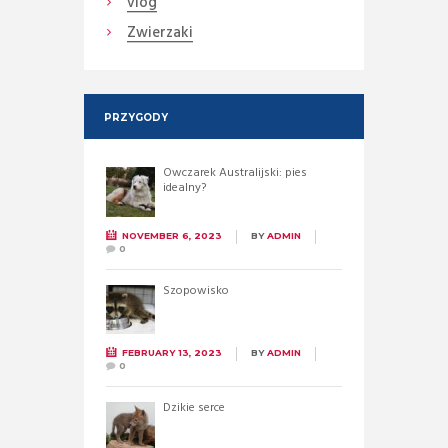
vlog
Zwierzaki
PRZYGODY
Owczarek Australijski: pies
idealny?
NOVEMBER 6, 2023
BY
ADMIN
0
Szopowisko
FEBRUARY 13, 2023
BY
ADMIN
0
Dzikie serce