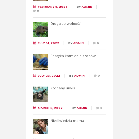
FEBRUARY 9, 2023
BY
ADMIN
0
Droga do wolności
JULY 31, 2022
BY
ADMIN
0
Fabryka karmienia szopów
JULY 23, 2022
BY
ADMIN
0
Kochany urwis
MARCH 6, 2022
BY
ADMIN
0
Niedźwiedzia mama