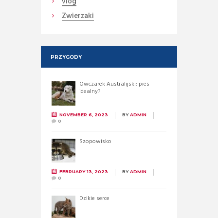
vlog
Zwierzaki
PRZYGODY
Owczarek Australijski: pies
idealny?
NOVEMBER 6, 2023
BY
ADMIN
0
Szopowisko
FEBRUARY 13, 2023
BY
ADMIN
0
Dzikie serce