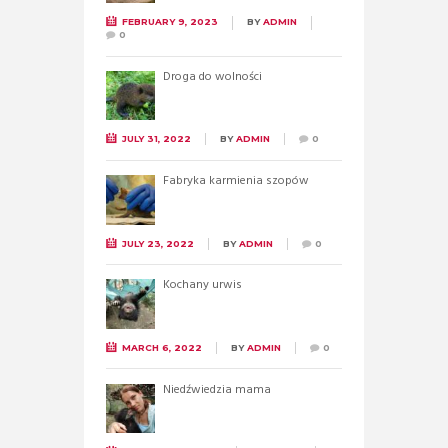
FEBRUARY 9, 2023
BY
ADMIN
0
Droga do wolności
JULY 31, 2022
BY
ADMIN
0
Fabryka karmienia szopów
JULY 23, 2022
BY
ADMIN
0
Kochany urwis
MARCH 6, 2022
BY
ADMIN
0
Niedźwiedzia mama