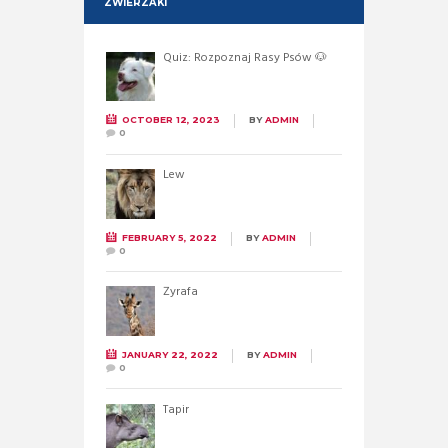
ZWIERZAKI
Quiz: Rozpoznaj Rasy Psów 🐶
OCTOBER 12, 2023
BY
ADMIN
0
Lew
FEBRUARY 5, 2022
BY
ADMIN
0
Żyrafa
JANUARY 22, 2022
BY
ADMIN
0
Tapir