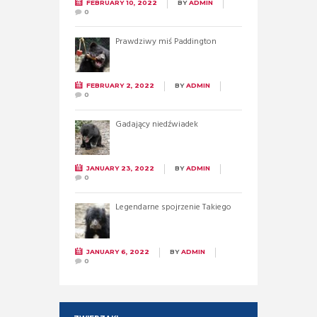
FEBRUARY 10, 2022
BY
ADMIN
0
Prawdziwy miś Paddington
FEBRUARY 2, 2022
BY
ADMIN
0
Gadający niedźwiadek
JANUARY 23, 2022
BY
ADMIN
0
Legendarne spojrzenie Takiego
JANUARY 6, 2022
BY
ADMIN
0