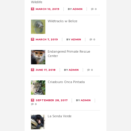
MARCH 10, 2019
BY
ADMIN
0
Wildtracks w Belize
MARCH 7, 2019
BY
ADMIN
0
Endangered Primate Rescue
Center
JUNE 17, 2018
BY
ADMIN
0
Criadouro Onca Pintada
SEPTEMBER 28, 2017
BY
ADMIN
0
La Senda Verde