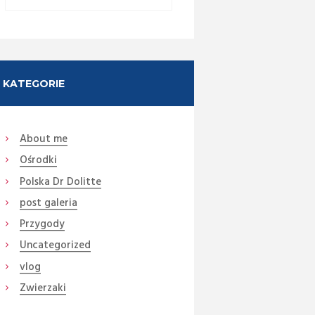
KATEGORIE
About me
Ośrodki
Next item
Polska Dr Dolitte
DSC05290 lis krabojad
post galeria
(Medium)
Przygody
Uncategorized
vlog
Zwierzaki