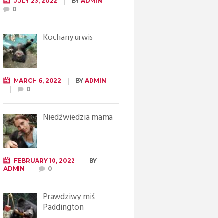
JULY 23, 2022
BY
ADMIN
0
Kochany urwis
MARCH 6, 2022
BY
ADMIN
0
Niedźwiedzia mama
FEBRUARY 10, 2022
BY
ADMIN
0
Prawdziwy miś
Paddington