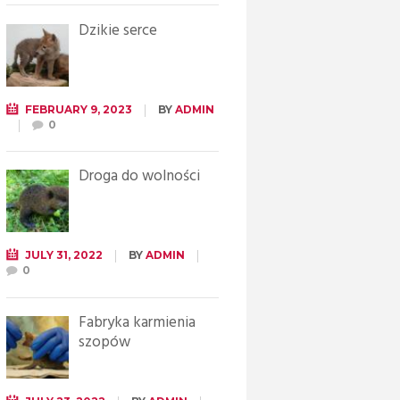
Dzikie serce
FEBRUARY 9, 2023
BY
ADMIN
0
Droga do wolności
JULY 31, 2022
BY
ADMIN
0
Fabryka karmienia
szopów