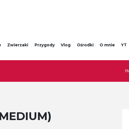
e
Zwierzaki
Przygody
Vlog
Ośrodki
O mnie
YT
H
(MEDIUM)