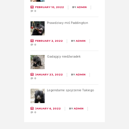
FEBRUARY 10, 2022
BY
ADMIN
0
Prawdziwy miś Paddington
FEBRUARY 2, 2022
BY
ADMIN
0
Gadający niedźwiadek
JANUARY 23, 2022
BY
ADMIN
0
Legendarne spojrzenie Takiego
JANUARY 6, 2022
BY
ADMIN
0