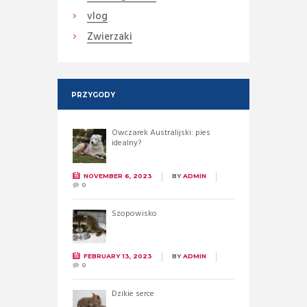
vlog
Zwierzaki
PRZYGODY
Owczarek Australijski: pies
idealny?
NOVEMBER 6, 2023
BY
ADMIN
0
Szopowisko
FEBRUARY 13, 2023
BY
ADMIN
0
Dzikie serce