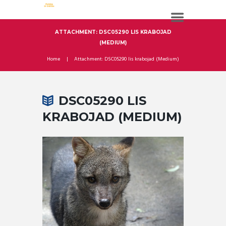
ATTACHMENT: DSC05290 LIS KRABOJAD
(MEDIUM)
Home
Attachment: DSC05290 lis krabojad (Medium)
DSC05290 LIS
KRABOJAD (MEDIUM)