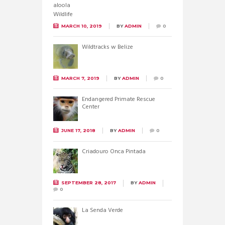
MARCH 10, 2019
BY
ADMIN
0
Wildtracks w Belize
MARCH 7, 2019
BY
ADMIN
0
Endangered Primate Rescue
Center
JUNE 17, 2018
BY
ADMIN
0
Criadouro Onca Pintada
SEPTEMBER 28, 2017
BY
ADMIN
0
La Senda Verde