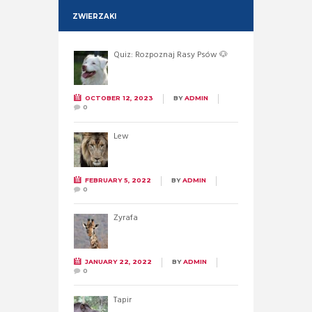
ZWIERZAKI
Quiz: Rozpoznaj Rasy Psów 🐶
OCTOBER 12, 2023
BY
ADMIN
0
Lew
FEBRUARY 5, 2022
BY
ADMIN
0
Żyrafa
JANUARY 22, 2022
BY
ADMIN
0
Tapir