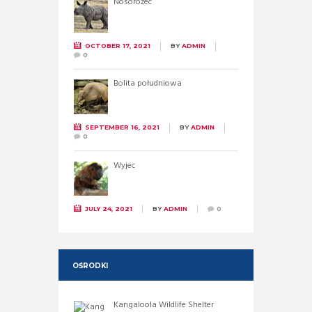
Nosorożec
OCTOBER 17, 2021
BY
ADMIN
0
Bolita południowa
SEPTEMBER 16, 2021
BY
ADMIN
0
Wyjec
JULY 24, 2021
BY
ADMIN
0
OŚRODKI
Kangaloola Wildlife Shelter