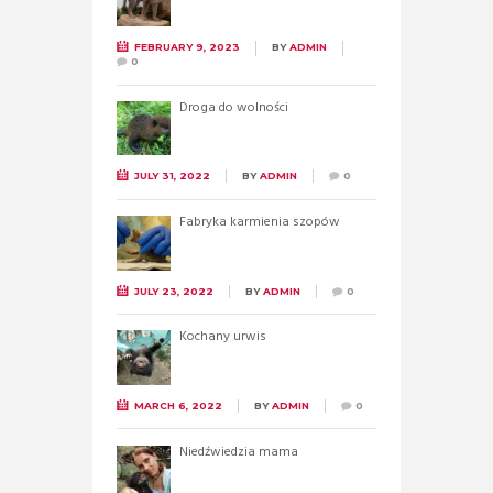
FEBRUARY 9, 2023
BY
ADMIN
0
Droga do wolności
JULY 31, 2022
BY
ADMIN
0
Fabryka karmienia szopów
JULY 23, 2022
BY
ADMIN
0
Kochany urwis
MARCH 6, 2022
BY
ADMIN
0
Niedźwiedzia mama