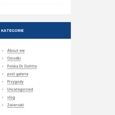
KATEGORIE
About me
Ośrodki
Next item
Polska Dr Dolitte
DSC06092 Pasza (Medium)
post galeria
Przygody
Uncategorized
vlog
Zwierzaki