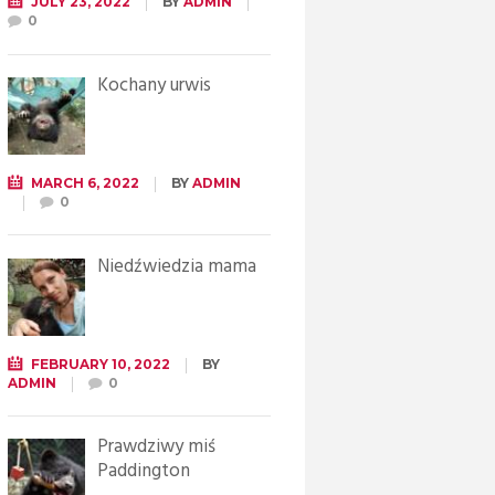
JULY 23, 2022
BY
ADMIN
0
Kochany urwis
MARCH 6, 2022
BY
ADMIN
0
Niedźwiedzia mama
FEBRUARY 10, 2022
BY
ADMIN
0
Prawdziwy miś
Paddington