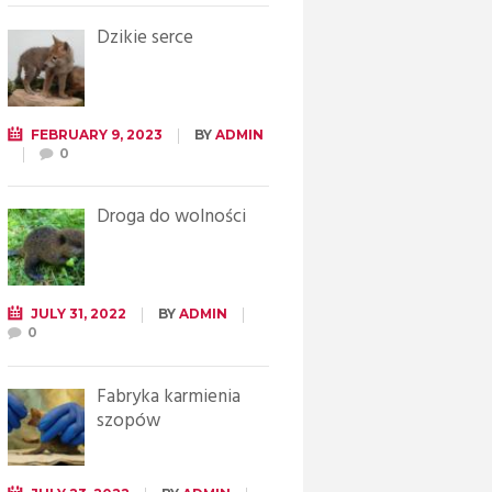
Dzikie serce
FEBRUARY 9, 2023
BY
ADMIN
0
Droga do wolności
JULY 31, 2022
BY
ADMIN
0
Fabryka karmienia
szopów