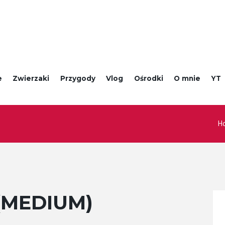
e
Zwierzaki
Przygody
Vlog
Ośrodki
O mnie
YT
H
(MEDIUM)